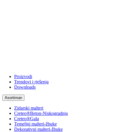
Proizvodi
Trendovi i rješenja
Downloads
Asortiman
Zidarski malteri
Creteo®Beton-Niskogradnja
Creteo®Gala
Temeljni malteri-žbuke
Dekorativni malteri-žbuke