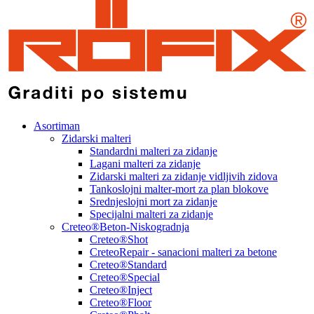
Asortiman
Zidarski malteri
Standardni malteri za zidanje
Lagani malteri za zidanje
Zidarski malteri za zidanje vidljivih zidova
Tankoslojni malter-mort za plan blokove
Srednjeslojni mort za zidanje
Specijalni malteri za zidanje
Creteo®Beton-Niskogradnja
Creteo®Shot
CreteoRepair - sanacioni malteri za betone
Creteo®Standard
Creteo®Special
Creteo®Inject
Creteo®Floor