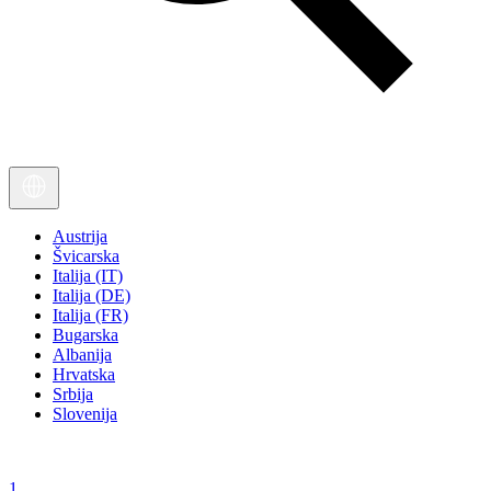
Austrija
Švicarska
Italija (IT)
Italija (DE)
Italija (FR)
Bugarska
Albanija
Hrvatska
Srbija
Slovenija
1