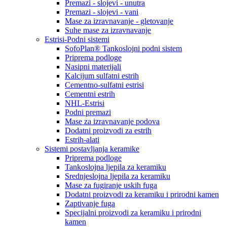
Premazi - slojevi - unutra
Premazi - slojevi - vani
Mase za izravnavanje - gletovanje
Suhe mase za izravnavanje
Estrisi-Podni sistemi
SofoPlan® Tankoslojni podni sistem
Priprema podloge
Nasipni materijali
Kalcijum sulfatni estrih
Cementno-sulfatni estrisi
Cementni estrih
NHL-Estrisi
Podni premazi
Mase za izravnavanje podova
Dodatni proizvodi za estrih
Estrih-alati
Sistemi postavljanja keramike
Priprema podloge
Tankoslojna ljepila za keramiku
Srednjeslojna ljepila za keramiku
Mase za fugiranje uskih fuga
Dodatni proizvodi za keramiku i prirodni kamen
Zaptivanje fuga
Specijalni proizvodi za keramiku i prirodni
kamen