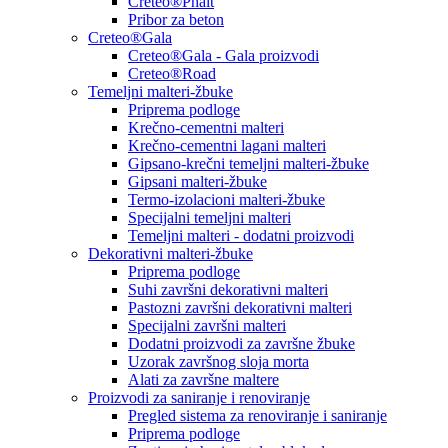
Creteo®Phalt
Pribor za beton
Creteo®Gala
Creteo®Gala - Gala proizvodi
Creteo®Road
Temeljni malteri-žbuke
Priprema podloge
Krečno-cementni malteri
Krečno-cementni lagani malteri
Gipsano-krečni temeljni malteri-žbuke
Gipsani malteri-žbuke
Termo-izolacioni malteri-žbuke
Specijalni temeljni malteri
Temeljni malteri - dodatni proizvodi
Dekorativni malteri-žbuke
Priprema podloge
Suhi završni dekorativni malteri
Pastozni završni dekorativni malteri
Specijalni završni malteri
Dodatni proizvodi za završne žbuke
Uzorak završnog sloja morta
Alati za završne maltere
Proizvodi za saniranje i renoviranje
Pregled sistema za renoviranje i saniranje
Priprema podloge