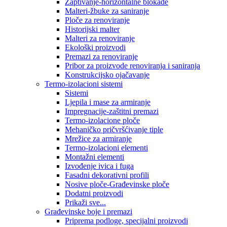
Zaptivanje-horizontalne blokade
Malteri-žbuke za saniranje
Ploče za renoviranje
Historijski malter
Malteri za renoviranje
Ekološki proizvodi
Premazi za renoviranje
Pribor za proizvode renoviranja i saniranja
Konstrukcijsko ojačavanje
Termo-izolacioni sistemi
Sistemi
Ljepila i mase za armiranje
Impregnacije-zaštitni premazi
Termo-izolacione ploče
Mehaničko pričvršćivanje tiple
Mrežice za armiranje
Termo-izolacioni elementi
Montažni elementi
Izvođenje ivica i fuga
Fasadni dekorativni profili
Nosive ploče-Građevinske ploče
Dodatni proizvodi
Prikaži sve...
Građevinske boje i premazi
Priprema podloge, specijalni proizvodi