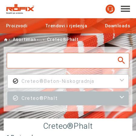
Proizvodi
Trendovi i rješenja
Downloads
Home
Asortiman
Creteo®Phalt
Creteo®Beton-Niskogradnja
Creteo®Phalt
Creteo®Phalt