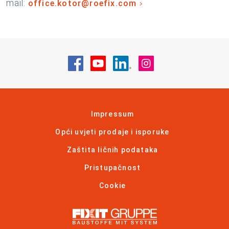
mail:
office.kotor@roefix.com
Posjetite nas na Facebook
Posjetite nas na YouTube
Posjetite nas na Linke
Posjetite nas na
Impressum
Opći uvjeti prodaje i isporuke
Zaštita ličnih podataka
Pristupačnost
Cookie