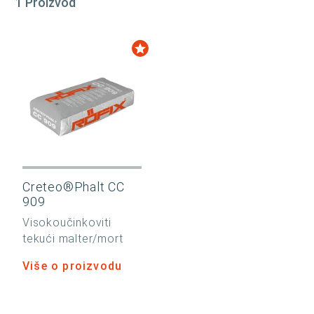
1 Proizvod
Creteo®Phalt CC
909
Visokoučinkoviti
tekući malter/mort
Više o proizvodu