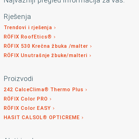
Najvažniji pregled informacija za vas:
Rješenja
Trendovi i rješenja
RÖFIX RoofEtics®
RÖFIX 530 Krečna žbuka /malter
RÖFIX Unutrašnje žbuke/malteri
Proizvodi
242 CalceClima® Thermo Plus
RÖFIX Color PRO
RÖFIX Color EASY
HASIT CALSOL® OPTICREME