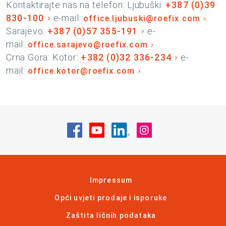
Kontaktirajte nas na telefon: Ljubuški:
+387 (0)39
830-100
e-mail:
office.ljubuski@roefix.com
Sarajevo:
+387 (0)57 355-191
e-
mail:
office.sarajevo@roefix.com
Crna Gora: Kotor:
+382 (0)32 336-234
e-
mail:
office.kotor@roefix.com
Posjetite nas na Facebook
Posjetite nas na YouTube
Posjetite nas na Linke
Posjetite nas na
Impressum
Opći uvjeti prodaje i isporuke
Zaštita ličnih podataka