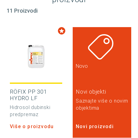
11 Proizvodi
Novo
RÖFIX PP 301
Novi objekti
HYDRO LF
Saznajte više o novim
Hidrosol dubinski
objektima
predpremaz
Više o proizvodu
Novi proizvodi