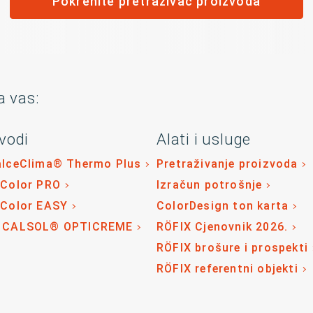
Pokrenite pretraživač proizvoda
a vas:
vodi
Alati i usluge
alceClima® Thermo Plus
Pretraživanje proizvoda
 Color PRO
Izračun potrošnje
 Color EASY
ColorDesign ton karta
 CALSOL® OPTICREME
RÖFIX Cjenovnik 2026.
RÖFIX brošure i prospekti
RÖFIX referentni objekti