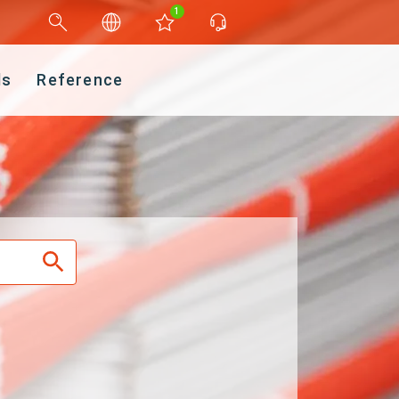
1
ds
Reference