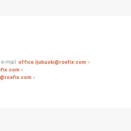
e-mail:
office.ljubuski@roefix.com
efix.com
r@roefix.com
dIn
 Instagram