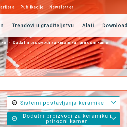
arijera
Publikacije
Newsletter
an
Trendovi u graditeljstvu
Alati
Downloa
ike
Dodatni proizvodi za keramiku i prirodni kamen
Sistemi postavljanja keramike
Dodatni proizvodi za keramiku i
prirodni kamen