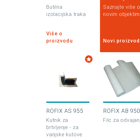
Butilna
Saznajte više 
izolacijska traka
novim objekti
Više o
proizvodu
Novi proizvod
RÖFIX AS 955
RÖFIX AB 95
Kutnik za
Filc za odvajan
brtvljenje - za
vanjske kutove