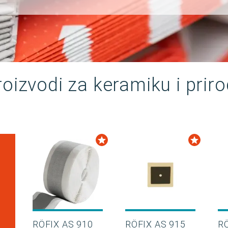
roizvodi za keramiku i prir
RÖFIX AS 910
RÖFIX AS 915
RÖ