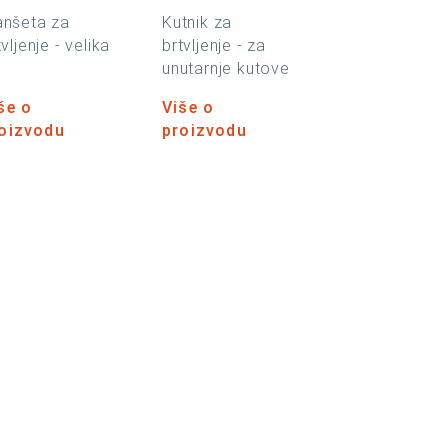
nšeta za
Kutnik za
tvljenje - velika
brtvljenje - za
unutarnje kutove
še o
Više o
oizvodu
proizvodu