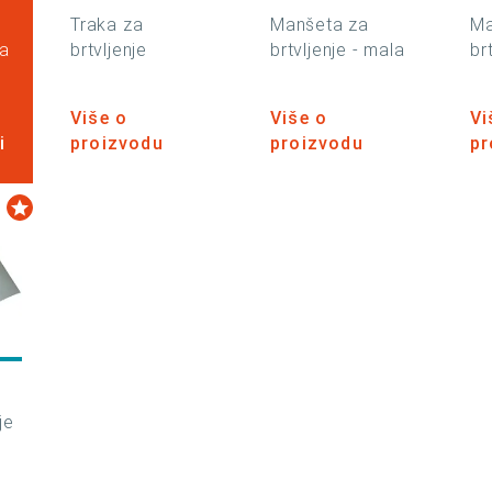
o
Traka za
Manšeta za
Ma
ma
brtvljenje
brtvljenje - mala
br
Više o
Više o
Vi
i
proizvodu
proizvodu
pr
0
je