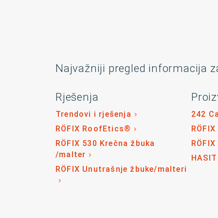
Najvažniji pregled informacija z
Rješenja
Proiz
Trendovi i rješenja
242 C
RÖFIX RoofEtics®
RÖFIX
RÖFIX 530 Krečna žbuka
RÖFIX
/malter
HASIT
RÖFIX Unutrašnje žbuke/malteri