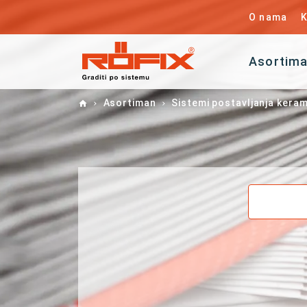
O nama
K
Asortim
Home
Asortiman
Sistemi postavljanja keram