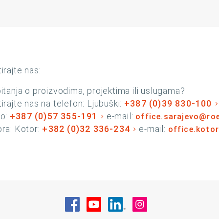
irajte nas:
itanja o proizvodima, projektima ili uslugama?
irajte nas na telefon: Ljubuški:
+387 (0)39 830-100
vo:
+387 (0)57 355-191
e-mail:
office.sarajevo@ro
ra: Kotor:
+382 (0)32 336-234
e-mail:
office.koto
Posjetite nas na Facebook
Posjetite nas na YouTube
Posjetite nas na Linke
Posjetite nas na