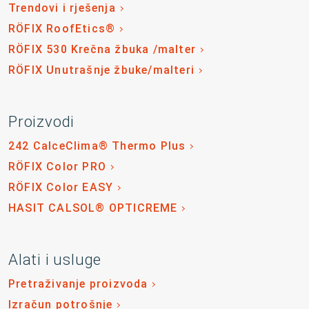
Trendovi i rješenja
RÖFIX RoofEtics®
RÖFIX 530 Krečna žbuka /malter
RÖFIX Unutrašnje žbuke/malteri
Proizvodi
242 CalceClima® Thermo Plus
RÖFIX Color PRO
RÖFIX Color EASY
HASIT CALSOL® OPTICREME
Alati i usluge
Pretraživanje proizvoda
Izračun potrošnje