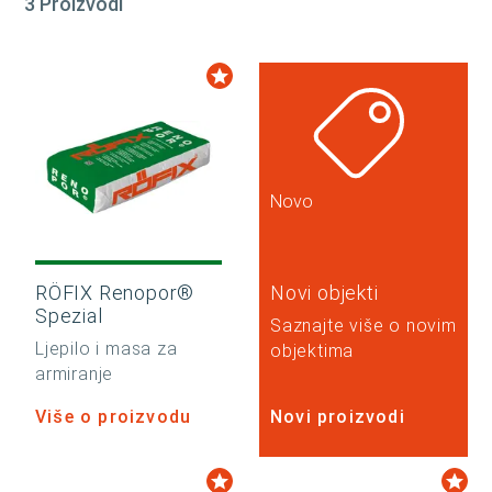
3 Proizvodi
Novo
RÖFIX Renopor®
Novi objekti
Spezial
Saznajte više o novim
Ljepilo i masa za
objektima
armiranje
Više o proizvodu
Novi proizvodi