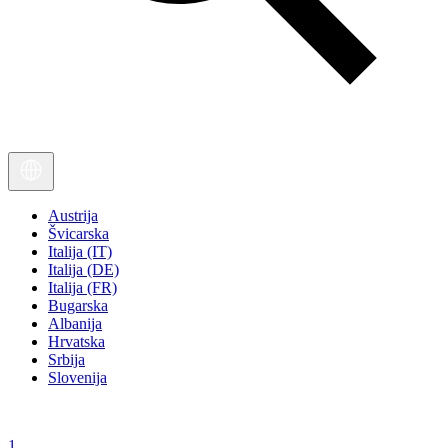
Austrija
Švicarska
Italija (IT)
Italija (DE)
Italija (FR)
Bugarska
Albanija
Hrvatska
Srbija
Slovenija
1