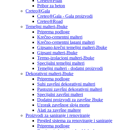
Creteo®Phalt
Pribor za beton
Creteo®Gala
Creteo®Gala - Gala proizvodi
Creteo®Road
Temeljni malteri-žbuke
Priprema podloge
Krečno-cementni malteri
Krečno-cementni lagani malteri
Gipsano-krečni temeljni malteri-žbuke
Gipsani malteri-žbuke
Termo-izolacioni malteri-žbuke
Specijalni temeljni malteri
Temeljni malteri - dodatni proizvodi
Dekorativni malteri-žbuke
Priprema podloge
Suhi završni dekorativni malteri
Pastozni završni dekorativni malteri
Specijalni završni malteri
Dodatni proizvodi za završne žbuke
Uzorak završnog sloja morta
Alati za završne maltere
Proizvodi za saniranje i renoviranje
Pregled sistema za renoviranje i saniranje
Priprema podloge