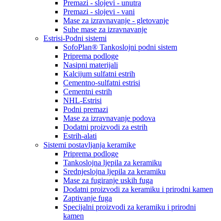
Premazi - slojevi - unutra
Premazi - slojevi - vani
Mase za izravnavanje - gletovanje
Suhe mase za izravnavanje
Estrisi-Podni sistemi
SofoPlan® Tankoslojni podni sistem
Priprema podloge
Nasipni materijali
Kalcijum sulfatni estrih
Cementno-sulfatni estrisi
Cementni estrih
NHL-Estrisi
Podni premazi
Mase za izravnavanje podova
Dodatni proizvodi za estrih
Estrih-alati
Sistemi postavljanja keramike
Priprema podloge
Tankoslojna ljepila za keramiku
Srednjeslojna ljepila za keramiku
Mase za fugiranje uskih fuga
Dodatni proizvodi za keramiku i prirodni kamen
Zaptivanje fuga
Specijalni proizvodi za keramiku i prirodni
kamen