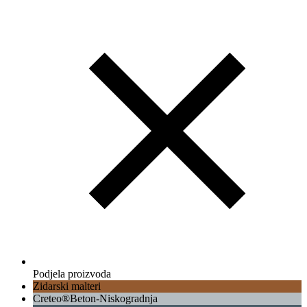
Podjela proizvoda
Zidarski malteri
Creteo®Beton-Niskogradnja