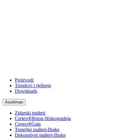
Proizvodi
Trendovi i rješenja
Downloads
Asortiman
Zidarski malteri
Creteo®Beton-Niskogradnja
Creteo®Gala
Temeljni malteri-žbuke
Dekorativni malteri-žbuke