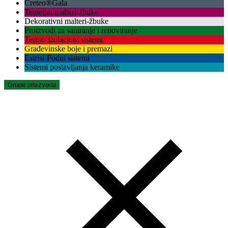
Creteo®Gala
Temeljni malteri-žbuke
Dekorativni malteri-žbuke
Proizvodi za saniranje i renoviranje
Termo-izolacioni sistemi
Građevinske boje i premazi
Estrisi-Podni sistemi
Sistemi postavljanja keramike
Grupe proizvoda