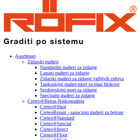
Asortiman
Zidarski malteri
Standardni malteri za zidanje
Lagani malteri za zidanje
Zidarski malteri za zidanje vidljivih zidova
Tankoslojni malter-mort za plan blokove
Srednjeslojni mort za zidanje
Specijalni malteri za zidanje
Creteo®Beton-Niskogradnja
Creteo®Shot
CreteoRepair - sanacioni malteri za betone
Creteo®Standard
Creteo®Special
Creteo®Inject
Creteo®Floor