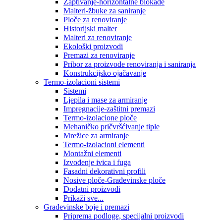
Zaptivanje-horizontalne blokade
Malteri-žbuke za saniranje
Ploče za renoviranje
Historijski malter
Malteri za renoviranje
Ekološki proizvodi
Premazi za renoviranje
Pribor za proizvode renoviranja i saniranja
Konstrukcijsko ojačavanje
Termo-izolacioni sistemi
Sistemi
Ljepila i mase za armiranje
Impregnacije-zaštitni premazi
Termo-izolacione ploče
Mehaničko pričvršćivanje tiple
Mrežice za armiranje
Termo-izolacioni elementi
Montažni elementi
Izvođenje ivica i fuga
Fasadni dekorativni profili
Nosive ploče-Građevinske ploče
Dodatni proizvodi
Prikaži sve...
Građevinske boje i premazi
Priprema podloge, specijalni proizvodi