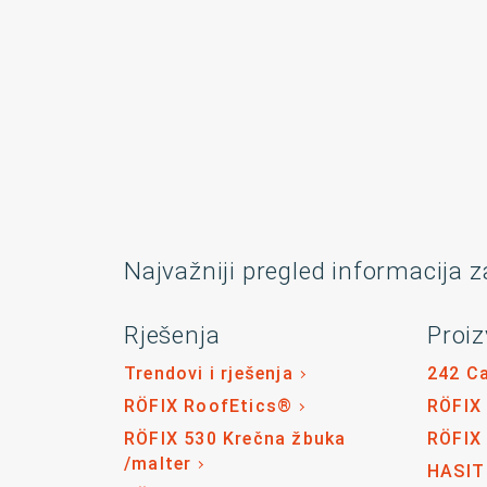
Najvažniji pregled informacija z
Rješenja
Proiz
Trendovi i rješenja
242 C
RÖFIX RoofEtics®
RÖFIX
RÖFIX 530 Krečna žbuka
RÖFIX
/malter
HASIT