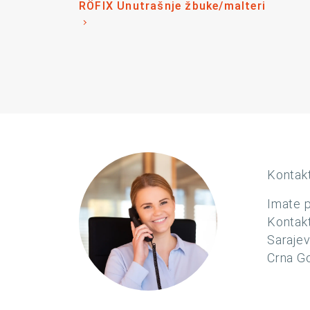
RÖFIX Unutrašnje žbuke/malteri
Kontakt
Imate p
Kontakt
Saraje
Crna Go