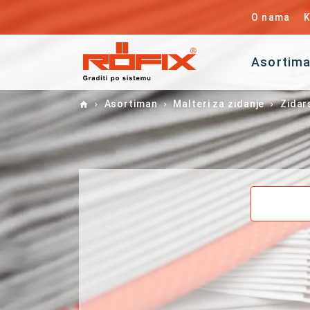
O nama
K
Asortim
Home
Asortiman
Malteri za zidanje
Zidars