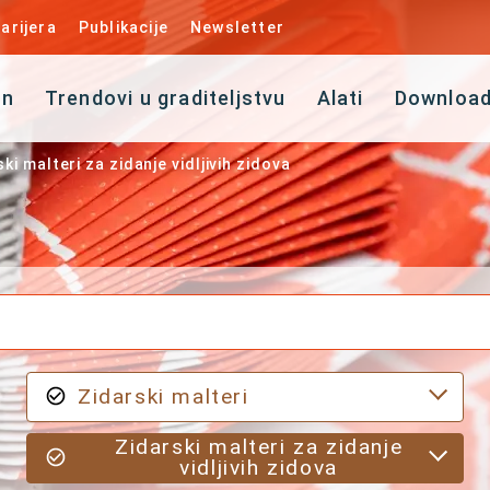
arijera
Publikacije
Newsletter
an
Trendovi u graditeljstvu
Alati
Downloa
ki malteri za zidanje vidljivih zidova
Zidarski malteri
Zidarski malteri za zidanje
vidljivih zidova