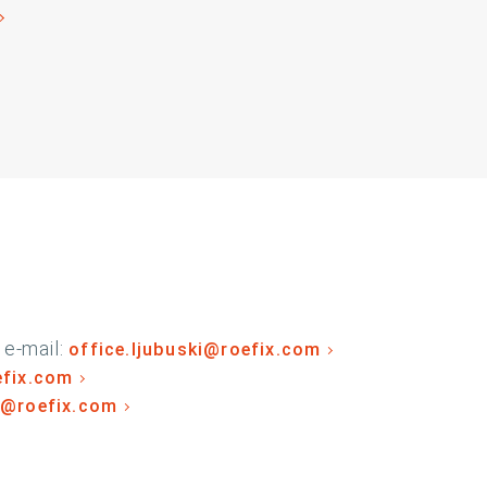
e-mail:
office.ljubuski@roefix.com
efix.com
r@roefix.com