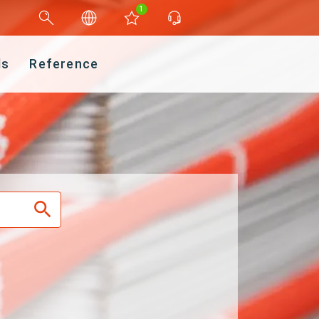
1
ds
Reference