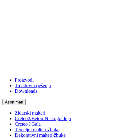
Proizvodi
Trendovi i rješenja
Downloads
Asortiman
Zidarski malteri
Creteo®Beton-Niskogradnja
Creteo®Gala
Temeljni malteri-žbuke
Dekorativni malteri-žbuke