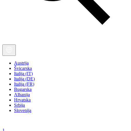
Austrija
Švicarska
Italija (IT)
Italija (DE)
Italija (FR)
Bugarska
Albanija
Hrvatska
Srbija
Slovenija
1