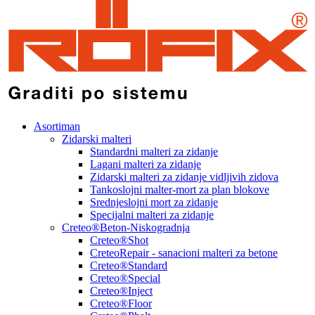
Asortiman
Zidarski malteri
Standardni malteri za zidanje
Lagani malteri za zidanje
Zidarski malteri za zidanje vidljivih zidova
Tankoslojni malter-mort za plan blokove
Srednjeslojni mort za zidanje
Specijalni malteri za zidanje
Creteo®Beton-Niskogradnja
Creteo®Shot
CreteoRepair - sanacioni malteri za betone
Creteo®Standard
Creteo®Special
Creteo®Inject
Creteo®Floor