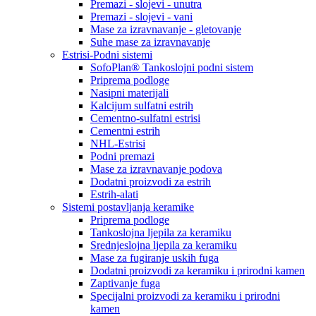
Premazi - slojevi - unutra
Premazi - slojevi - vani
Mase za izravnavanje - gletovanje
Suhe mase za izravnavanje
Estrisi-Podni sistemi
SofoPlan® Tankoslojni podni sistem
Priprema podloge
Nasipni materijali
Kalcijum sulfatni estrih
Cementno-sulfatni estrisi
Cementni estrih
NHL-Estrisi
Podni premazi
Mase za izravnavanje podova
Dodatni proizvodi za estrih
Estrih-alati
Sistemi postavljanja keramike
Priprema podloge
Tankoslojna ljepila za keramiku
Srednjeslojna ljepila za keramiku
Mase za fugiranje uskih fuga
Dodatni proizvodi za keramiku i prirodni kamen
Zaptivanje fuga
Specijalni proizvodi za keramiku i prirodni
kamen