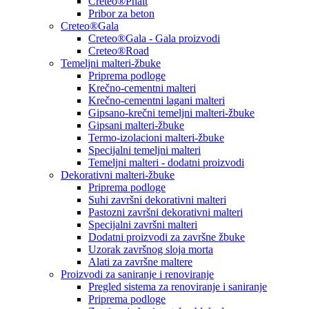
Creteo®Phalt
Pribor za beton
Creteo®Gala
Creteo®Gala - Gala proizvodi
Creteo®Road
Temeljni malteri-žbuke
Priprema podloge
Krečno-cementni malteri
Krečno-cementni lagani malteri
Gipsano-krečni temeljni malteri-žbuke
Gipsani malteri-žbuke
Termo-izolacioni malteri-žbuke
Specijalni temeljni malteri
Temeljni malteri - dodatni proizvodi
Dekorativni malteri-žbuke
Priprema podloge
Suhi završni dekorativni malteri
Pastozni završni dekorativni malteri
Specijalni završni malteri
Dodatni proizvodi za završne žbuke
Uzorak završnog sloja morta
Alati za završne maltere
Proizvodi za saniranje i renoviranje
Pregled sistema za renoviranje i saniranje
Priprema podloge