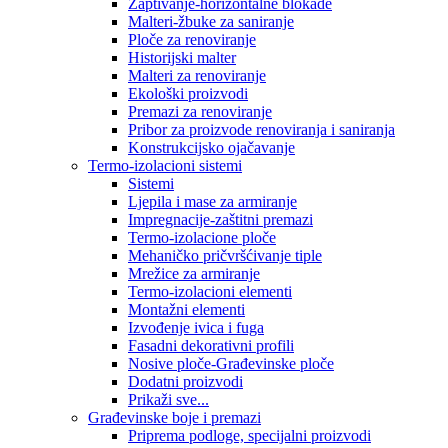
Zaptivanje-horizontalne blokade
Malteri-žbuke za saniranje
Ploče za renoviranje
Historijski malter
Malteri za renoviranje
Ekološki proizvodi
Premazi za renoviranje
Pribor za proizvode renoviranja i saniranja
Konstrukcijsko ojačavanje
Termo-izolacioni sistemi
Sistemi
Ljepila i mase za armiranje
Impregnacije-zaštitni premazi
Termo-izolacione ploče
Mehaničko pričvršćivanje tiple
Mrežice za armiranje
Termo-izolacioni elementi
Montažni elementi
Izvođenje ivica i fuga
Fasadni dekorativni profili
Nosive ploče-Građevinske ploče
Dodatni proizvodi
Prikaži sve...
Građevinske boje i premazi
Priprema podloge, specijalni proizvodi