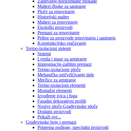
Zaptivanje-horizontalne blokade
Malteri-žbuke za saniranje
Ploče za renoviranje
Historijski malter
Malteri za renoviranje
Ekološki proizvodi
Premazi za renoviranje
Pribor za proizvode renoviranja i saniranja
Konstrukcijsko ojačavanje
Termo-izolacioni sistemi
Sistemi
Ljepila i mase za armiranje
Impregnacije-zaštitni premazi
Termo-izolacione ploče
Mehaničko pričvršćivanje tiple
Mrežice za armiranje
Termo-izolacioni elementi
Montažni elementi
Izvođenje ivica i fuga
Fasadni dekorativni profili
Nosive ploče-Građevinske ploče
Dodatni proizvodi
Prikaži sve...
Građevinske boje i premazi
Priprema podloge, specijalni proizvodi