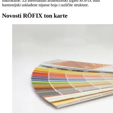
mikroklime. Za interesantan arhitektonski izgled RÖFIX nudi
harmonijski usklađene nijanse boja i različite strukture.
Novosti RÖFIX ton karte