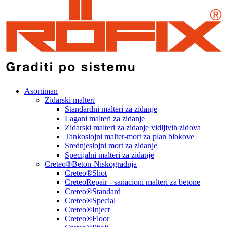
Asortiman
Zidarski malteri
Standardni malteri za zidanje
Lagani malteri za zidanje
Zidarski malteri za zidanje vidljivih zidova
Tankoslojni malter-mort za plan blokove
Srednjeslojni mort za zidanje
Specijalni malteri za zidanje
Creteo®Beton-Niskogradnja
Creteo®Shot
CreteoRepair - sanacioni malteri za betone
Creteo®Standard
Creteo®Special
Creteo®Inject
Creteo®Floor