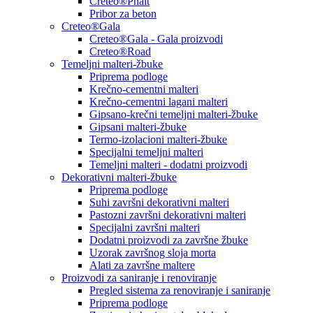
Creteo®Phalt
Pribor za beton
Creteo®Gala
Creteo®Gala - Gala proizvodi
Creteo®Road
Temeljni malteri-žbuke
Priprema podloge
Krečno-cementni malteri
Krečno-cementni lagani malteri
Gipsano-krečni temeljni malteri-žbuke
Gipsani malteri-žbuke
Termo-izolacioni malteri-žbuke
Specijalni temeljni malteri
Temeljni malteri - dodatni proizvodi
Dekorativni malteri-žbuke
Priprema podloge
Suhi završni dekorativni malteri
Pastozni završni dekorativni malteri
Specijalni završni malteri
Dodatni proizvodi za završne žbuke
Uzorak završnog sloja morta
Alati za završne maltere
Proizvodi za saniranje i renoviranje
Pregled sistema za renoviranje i saniranje
Priprema podloge