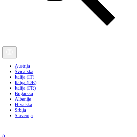
Austrija
Švicarska
Italija (IT)
Italija (DE)
Italija (FR)
Bugarska
Albanija
Hrvatska
Srbija
Slovenija
0