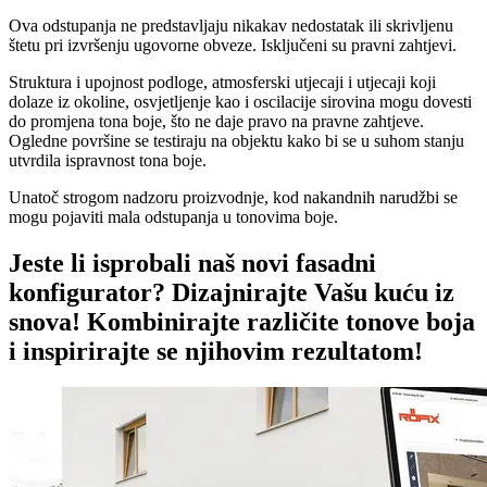
Ova odstupanja ne predstavljaju nikakav nedostatak ili skrivljenu
štetu pri izvršenju ugovorne obveze. Isključeni su pravni zahtjevi.
Struktura i upojnost podloge, atmosferski utjecaji i utjecaji koji
dolaze iz okoline, osvjetljenje kao i oscilacije sirovina mogu dovesti
do promjena tona boje, što ne daje pravo na pravne zahtjeve.
Ogledne površine se testiraju na objektu kako bi se u suhom stanju
utvrdila ispravnost tona boje.
Unatoč strogom nadzoru proizvodnje, kod nakandnih narudžbi se
mogu pojaviti mala odstupanja u tonovima boje.
Jeste li isprobali naš novi fasadni
konfigurator? Dizajnirajte Vašu kuću iz
snova! Kombinirajte različite tonove boja
i inspirirajte se njihovim rezultatom!