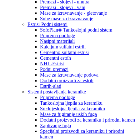
Premazi - slojevi - unutra
Premazi - slojevi - vani
Mase za izravnavanje - gletovanje
Suhe mase za izravnavanje
Estrisi-Podni sistemi
SofoPlan® Tankoslojni podni sistem
Priprema podloge
Nasipni materijali
Kalcijum sulfatni estrih
Cementno-sulfatni estrisi
Cementni estrih
NHL-Estrisi
Podni premazi
Mase za izravnavanje podova
Dodatni proizvodi za estrih
Estrih-alati
Sistemi postavljanja keramike
Priprema podloge
Tankoslojna ljepila za keramiku
Srednjeslojna ljepila za keramiku
Mase za fugiranje uskih fuga
Dodatni proizvodi za keramiku i prirodni kamen
Zaptivanje fuga
Specijalni proizvodi za keramiku i prirodni
kamen