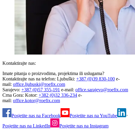
Kontaktirajte nas:
Imate pitanja o proizvodima, projektima ili uslugama?
Kontaktirajte nas na telefon: Ljubuški:
+387 (0)39 830-100
e-
mail:
office.ljubuski@roefix.com
Sarajevo:
+387 (0)57 355-191
e-mail:
office.sarajevo@roefix.com
Crna Gora: Kotor:
+382 (0)32 336-234
e-
mail:
office.kotor@roefix.com
Posjetite nas na Facebook
Posjetite nas na YouTube
Posjetite nas na LinkedIn
Posjetite nas na Instagram