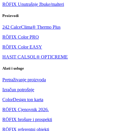
RÖFIX Unutrašnje žbuke/malteri
Proizvodi
242 CalceClima® Thermo Plus
RÖFIX Color PRO
RÖFIX Color EASY
HASIT CALSOL® OPTICREME
Alati i usluge
Pretraživanje proizvoda
Izračun potrošnje
ColorDesign ton karta
RÖFIX Cjenovnik 2026.
RÖFIX brošure i prospekti
RÖFIX referentni objekti