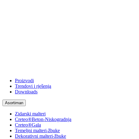
Proizvodi
Trendovi i rješenja
Downloads
Asortiman
Zidarski malteri
Creteo®Beton-Niskogradnja
Creteo®Gala
Temeljni malteri-žbuke
Dekorativni malteri-žbuke