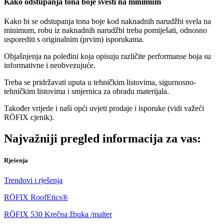
Kako odstupanja tona boje svesti na minimum
Kako bi se odstupanja tona boje kod naknadnih narudžbi svela na
minimum, robu iz naknadnih narudžbi treba pomiješati, odnosno
usporediti s originalnim (prvim) isporukama.
Objašnjenja na poleđini koja opisuju različite performanse boja su
informativne i neobvezujuće.
Treba se pridržavati uputa u tehničkim listovima, sigurnosno-
tehničkim listovima i smjernica za obradu materijala.
Također vrijede i naši opći uvjeti prodaje i isporuke (vidi važeći
RÖFIX cjenik).
Najvažniji pregled informacija za vas:
Rješenja
Trendovi i rješenja
RÖFIX RoofEtics®
RÖFIX 530 Krečna žbuka /malter