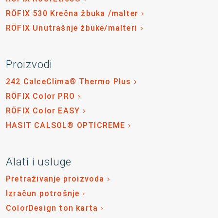
RÖFIX 530 Krečna žbuka /malter
RÖFIX Unutrašnje žbuke/malteri
Proizvodi
242 CalceClima® Thermo Plus
RÖFIX Color PRO
RÖFIX Color EASY
HASIT CALSOL® OPTICREME
Alati i usluge
Pretraživanje proizvoda
Izračun potrošnje
ColorDesign ton karta