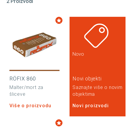
2 Proizvodi
Novo
RÖFIX 860
Novi objekti
Malter/mort za
Saznajte više o novim
šliceve
objektima
Više o proizvodu
Novi proizvodi