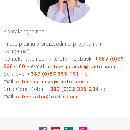
Kontaktirajte nas:
Imate pitanja o proizvodima, projektima ili
uslugama?
Kontaktirajte nas na telefon: Ljubuški:
+387 (0)39
830-100
e-mail:
office.ljubuski@roefix.com
Sarajevo:
+387 (0)57 355-191
e-
mail:
office.sarajevo@roefix.com
Crna Gora: Kotor:
+382 (0)32 336-234
e-
mail:
office.kotor@roefix.com
Posjetite nas na Facebook
Posjetite nas na YouTube
Posjetite nas na Linke
Posjetite nas na