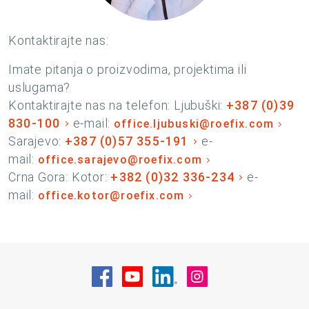
Kontaktirajte nas:
Imate pitanja o proizvodima, projektima ili
uslugama?
Kontaktirajte nas na telefon: Ljubuški:
+387 (0)39
830-100
e-mail:
office.ljubuski@roefix.com
Sarajevo:
+387 (0)57 355-191
e-
mail:
office.sarajevo@roefix.com
Crna Gora: Kotor:
+382 (0)32 336-234
e-
mail:
office.kotor@roefix.com
Posjetite nas na Facebook
Posjetite nas na YouTube
Posjetite nas na Linke
Posjetite nas na