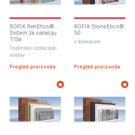
RÖFIX RenEtics®
RÖFIX StoneEtics®
Sistem za sanaciju
50
TISa
s klinkerom
Toplinsko-izolacijski
sustav
Pregled proizvoda
Pregled proizvoda