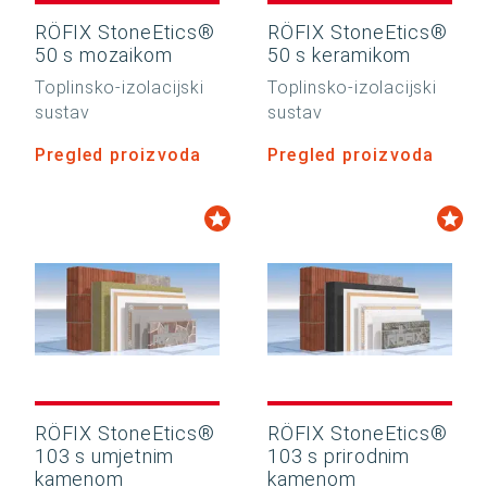
RÖFIX StoneEtics®
RÖFIX StoneEtics®
50 s mozaikom
50 s keramikom
Toplinsko-izolacijski
Toplinsko-izolacijski
sustav
sustav
Pregled proizvoda
Pregled proizvoda
RÖFIX StoneEtics®
RÖFIX StoneEtics®
103 s umjetnim
103 s prirodnim
kamenom
kamenom