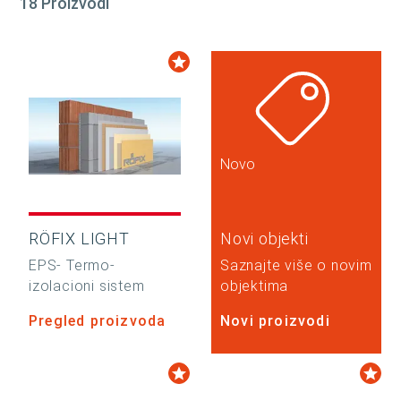
18 Proizvodi
Novo
RÖFIX LIGHT
Novi objekti
EPS- Termo-
Saznajte više o novim
izolacioni sistem
objektima
Pregled proizvoda
Novi proizvodi