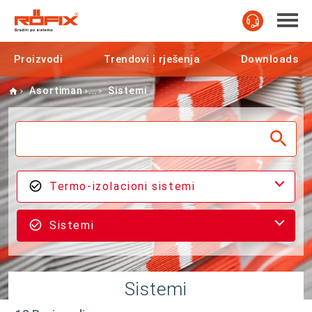
Proizvodi
Trendovi i rješenja
Downloads
Home
Asortiman
Sistemi
Termo-izolacioni sistemi
Sistemi
Sistemi