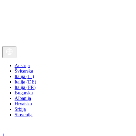
Austrija
Švicarska
Italija (IT)
Italija (DE)
Italija (FR)
Bugarska
Albanija
Hrvatska
Srbija
Slovenija
1