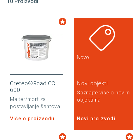
10 Proizvodi
Novo
Creteo®Road CC
Novi objekti
600
Saznajte više o novim
Malter/mort za
objektima
postavljanje šahtova
Više o proizvodu
Novi proizvodi