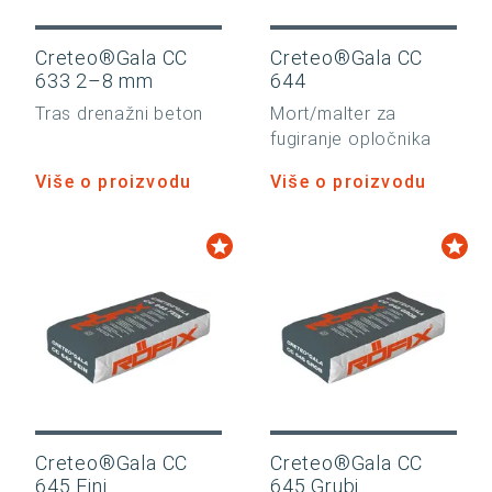
Creteo®Gala CC
Creteo®Gala CC
633 2–8 mm
644
Tras drenažni beton
Mort/malter za
fugiranje opločnika
Više o proizvodu
Više o proizvodu
Creteo®Gala CC
Creteo®Gala CC
645 Fini
645 Grubi