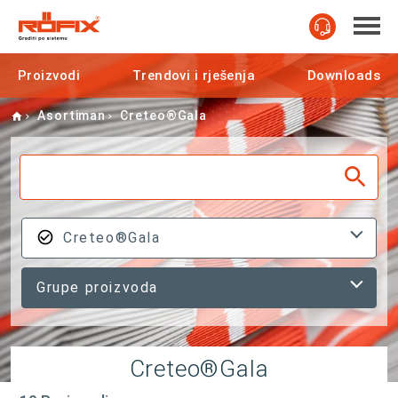
Proizvodi
Trendovi i rješenja
Downloads
Home
Asortiman
Creteo®Gala
Creteo®Gala
Grupe proizvoda
Creteo®Gala