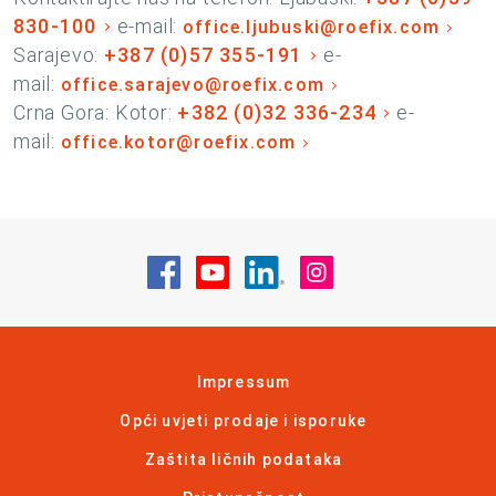
830-100
e-mail:
office.ljubuski@roefix.com
Sarajevo:
+387 (0)57 355-191
e-
mail:
office.sarajevo@roefix.com
Crna Gora: Kotor:
+382 (0)32 336-234
e-
mail:
office.kotor@roefix.com
Posjetite nas na Facebook
Posjetite nas na YouTube
Posjetite nas na Linke
Posjetite nas na
Impressum
Opći uvjeti prodaje i isporuke
Zaštita ličnih podataka