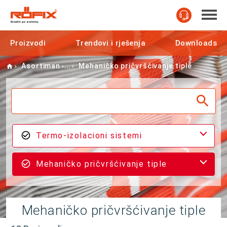
Proizvodi
Trendovi i rješenja
Downloads
Home
Asortiman
Mehaničko pričvršćivanje tiple
Termo-izolacioni sistemi
Mehaničko pričvršćivanje tiple
Mehaničko pričvršćivanje tiple