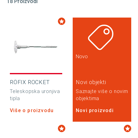
18 Proizvodi
Novo
RÖFIX ROCKET
Novi objekti
Teleskopska uronjiva
Saznajte više o novim
tipla
objektima
Više o proizvodu
Novi proizvodi