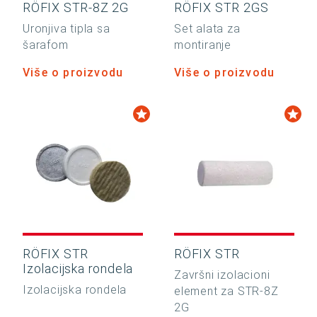
RÖFIX STR-8Z 2G
RÖFIX STR 2GS
Uronjiva tipla sa
Set alata za
šarafom
montiranje
Više o proizvodu
Više o proizvodu
RÖFIX STR
RÖFIX STR
Izolacijska rondela
Završni izolacioni
Izolacijska rondela
element za STR-8Z
2G