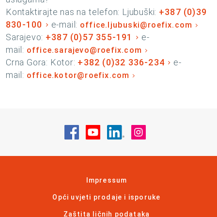
Kontaktirajte nas na telefon: Ljubuški:
+387 (0)39
830-100
e-mail:
office.ljubuski@roefix.com
Sarajevo:
+387 (0)57 355-191
e-
mail:
office.sarajevo@roefix.com
Crna Gora: Kotor:
+382 (0)32 336-234
e-
mail:
office.kotor@roefix.com
Posjetite nas na Facebook
Posjetite nas na YouTube
Posjetite nas na Linke
Posjetite nas na
Impressum
Opći uvjeti prodaje i isporuke
Zaštita ličnih podataka