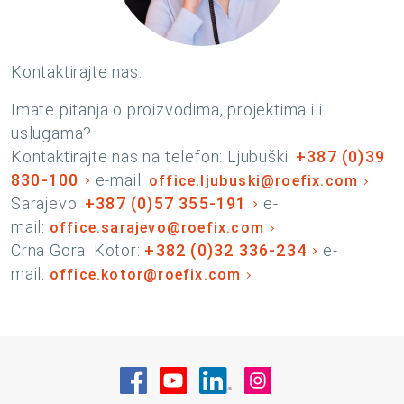
Kontaktirajte nas:
Imate pitanja o proizvodima, projektima ili
uslugama?
Kontaktirajte nas na telefon: Ljubuški:
+387 (0)39
830-100
e-mail:
office.ljubuski@roefix.com
Sarajevo:
+387 (0)57 355-191
e-
mail:
office.sarajevo@roefix.com
Crna Gora: Kotor:
+382 (0)32 336-234
e-
mail:
office.kotor@roefix.com
Posjetite nas na Facebook
Posjetite nas na YouTube
Posjetite nas na Linke
Posjetite nas na