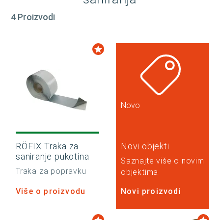
4 Proizvodi
Novo
RÖFIX Traka za
Novi objekti
saniranje pukotina
Saznajte više o novim
Traka za popravku
objektima
Više o proizvodu
Novi proizvodi