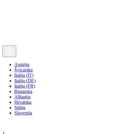
Austrija
Švicarska
Italija (IT)
Italija (DE)
Italija (FR)
Bugarska
Albanija
Hrvatska
Srbija
Slovenija
1