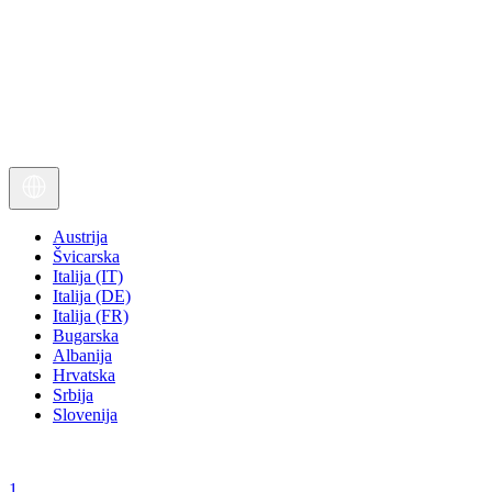
Austrija
Švicarska
Italija (IT)
Italija (DE)
Italija (FR)
Bugarska
Albanija
Hrvatska
Srbija
Slovenija
1