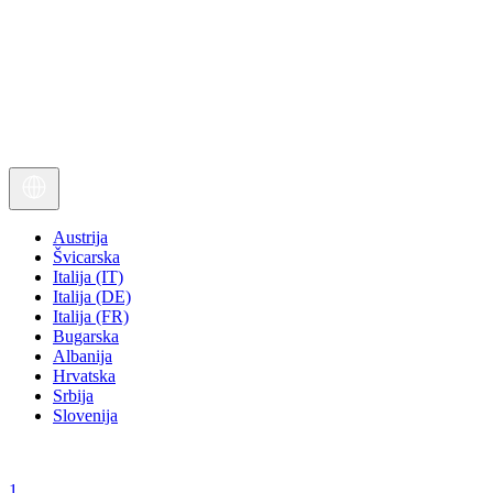
Austrija
Švicarska
Italija (IT)
Italija (DE)
Italija (FR)
Bugarska
Albanija
Hrvatska
Srbija
Slovenija
1