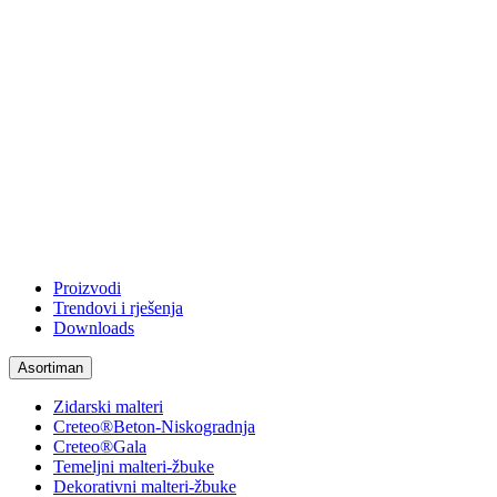
Proizvodi
Trendovi i rješenja
Downloads
Asortiman
Zidarski malteri
Creteo®Beton-Niskogradnja
Creteo®Gala
Temeljni malteri-žbuke
Dekorativni malteri-žbuke