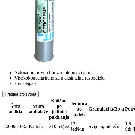
Naknadno brtvi u horizontalnom smjeru.
Visokokoncentrirano za maksimalnu raspodjelu.
Bez otapala
Pregled proizvoda
Količina
Jedinica
Šifra
Vrsta
po
po
Granulacija/Boja
Potr
artikla
ambalaže
jedinici
paleti
pakiranja
12
1,8
2000961932
Kartuša
310 ml/jed
Svijetlo, mliječno
Jed/kut
Stk./