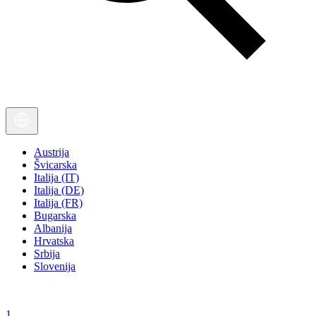
Austrija
Švicarska
Italija (IT)
Italija (DE)
Italija (FR)
Bugarska
Albanija
Hrvatska
Srbija
Slovenija
1