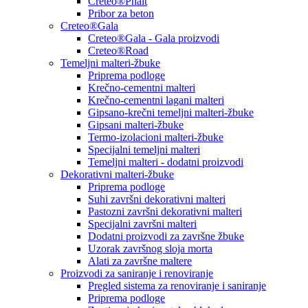
Creteo®Phalt
Pribor za beton
Creteo®Gala
Creteo®Gala - Gala proizvodi
Creteo®Road
Temeljni malteri-žbuke
Priprema podloge
Krečno-cementni malteri
Krečno-cementni lagani malteri
Gipsano-krečni temeljni malteri-žbuke
Gipsani malteri-žbuke
Termo-izolacioni malteri-žbuke
Specijalni temeljni malteri
Temeljni malteri - dodatni proizvodi
Dekorativni malteri-žbuke
Priprema podloge
Suhi završni dekorativni malteri
Pastozni završni dekorativni malteri
Specijalni završni malteri
Dodatni proizvodi za završne žbuke
Uzorak završnog sloja morta
Alati za završne maltere
Proizvodi za saniranje i renoviranje
Pregled sistema za renoviranje i saniranje
Priprema podloge