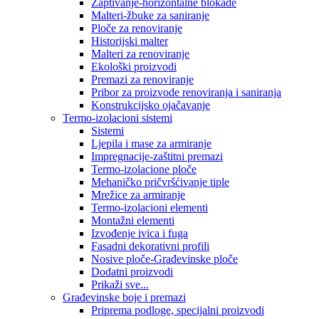
Zaptivanje-horizontalne blokade
Malteri-žbuke za saniranje
Ploče za renoviranje
Historijski malter
Malteri za renoviranje
Ekološki proizvodi
Premazi za renoviranje
Pribor za proizvode renoviranja i saniranja
Konstrukcijsko ojačavanje
Termo-izolacioni sistemi
Sistemi
Ljepila i mase za armiranje
Impregnacije-zaštitni premazi
Termo-izolacione ploče
Mehaničko pričvršćivanje tiple
Mrežice za armiranje
Termo-izolacioni elementi
Montažni elementi
Izvođenje ivica i fuga
Fasadni dekorativni profili
Nosive ploče-Građevinske ploče
Dodatni proizvodi
Prikaži sve...
Građevinske boje i premazi
Priprema podloge, specijalni proizvodi