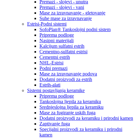
Premazi - slojevi - unutra
Premazi - slojevi - vani
Mase za izravnavanje - gletovanje
Suhe mase za izravnavanje
Estrisi-Podni sistemi
SofoPlan® Tankoslojni podni sistem
Priprema podloge
Nasipni materijali
Kalcijum sulfatni estrih
Cementno-sulfatni estrisi
Cementni estrih
NHL-Estrisi
Podni premazi
Mase za izravnavanje podova
Dodatni proizvodi za estrih
Estrih-alati
Sistemi postavljanja keramike
Priprema podloge
Tankoslojna ljepila za keramiku
Srednjeslojna ljepila za keramiku
Mase za fugiranje uskih fuga
Dodatni proizvodi za keramiku i prirodni kamen
Zaptivanje fuga
Specijalni proizvodi za keramiku i prirodni
kamen