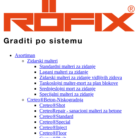
Asortiman
Zidarski malteri
Standardni malteri za zidanje
Lagani malteri za zidanje
Zidarski malteri za zidanje vidljivih zidova
Tankoslojni malter-mort za plan blokove
Srednjeslojni mort za zidanje
Specijalni malteri za zidanje
Creteo®Beton-Niskogradnja
Creteo®Shot
CreteoRepair - sanacioni malteri za betone
Creteo®Standard
Creteo®Special
Creteo®Inject
Creteo®Floor