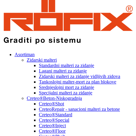
Asortiman
Zidarski malteri
Standardni malteri za zidanje
Lagani malteri za zidanje
Zidarski malteri za zidanje vidljivih zidova
Tankoslojni malter-mort za plan blokove
Srednjeslojni mort za zidanje
Specijalni malteri za zidanje
Creteo®Beton-Niskogradnja
Creteo®Shot
CreteoRepair - sanacioni malteri za betone
Creteo®Standard
Creteo®Special
Creteo®Inject
Creteo®Floor