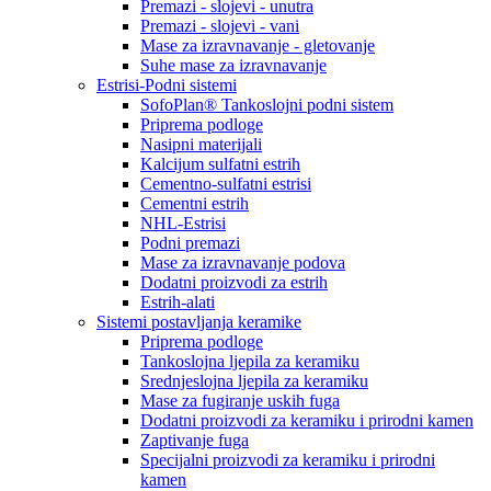
Premazi - slojevi - unutra
Premazi - slojevi - vani
Mase za izravnavanje - gletovanje
Suhe mase za izravnavanje
Estrisi-Podni sistemi
SofoPlan® Tankoslojni podni sistem
Priprema podloge
Nasipni materijali
Kalcijum sulfatni estrih
Cementno-sulfatni estrisi
Cementni estrih
NHL-Estrisi
Podni premazi
Mase za izravnavanje podova
Dodatni proizvodi za estrih
Estrih-alati
Sistemi postavljanja keramike
Priprema podloge
Tankoslojna ljepila za keramiku
Srednjeslojna ljepila za keramiku
Mase za fugiranje uskih fuga
Dodatni proizvodi za keramiku i prirodni kamen
Zaptivanje fuga
Specijalni proizvodi za keramiku i prirodni
kamen