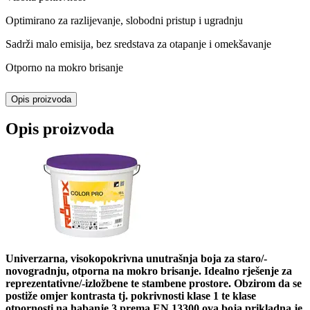
Optimirano za razlijevanje, slobodni pristup i ugradnju
Sadrži malo emisija, bez sredstava za otapanje i omekšavanje
Otporno na mokro brisanje
Opis proizvoda
Opis proizvoda
Univerzarna, visokopokrivna unutrašnja boja za staro/-
novogradnju, otporna na mokro brisanje. Idealno rješenje za
reprezentativne/-izložbene te stambene prostore. Obzirom da se
postiže omjer kontrasta tj. pokrivnosti klase 1 te klase
otpornosti na habanje 3 prema EN 13300 ova boja prikladna je