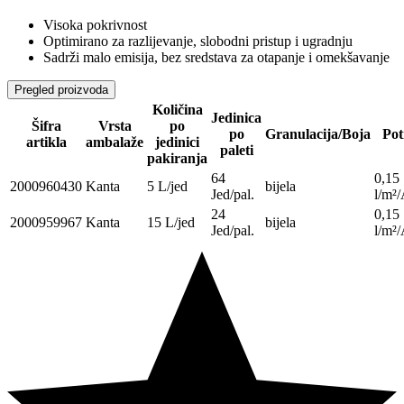
Visoka pokrivnost
Optimirano za razlijevanje, slobodni pristup i ugradnju
Sadrži malo emisija, bez sredstava za otapanje i omekšavanje
Pregled proizvoda
Količina
Jedinica
Šifra
Vrsta
po
po
Granulacija/Boja
Pot
artikla
ambalaže
jedinici
paleti
pakiranja
64
0,15
2000960430
Kanta
5 L/jed
bijela
Jed/pal.
l/m²/
24
0,15
2000959967
Kanta
15 L/jed
bijela
Jed/pal.
l/m²/