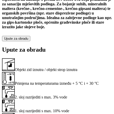
za sanaciju mješovitih podloga. Za bojanje suhih, mineralnih
maltera (krečne-, krečno-cementne-, krečno-gipsani maltera) te
organskih površina (npr. stare disprezivne podloge) u
unutrašnjim područjima. Idealna za zahtjevne podloge kao npr.
za gips-kartonske ploče, općenito građevinske ploče ili stare
izrazito jake slojeve boje.
Upute za obradu
Upute za obradu
Objekt zid iznutra / objekt strop iznutra
Primjena na temperaturama između + 5 °C i + 30 °C
2. sloj razrijediti s max. 3% vode
1. sloj razrijediti s max. 10% vode