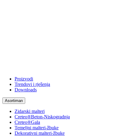
Proizvodi
Trendovi i rješenja
Downloads
Asortiman
Zidarski malteri
Creteo®Beton-Niskogradnja
Creteo®Gala
Temeljni malteri-žbuke
Dekorativni malteri-žbuke