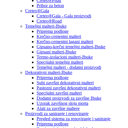
Creteo®Phalt
Pribor za beton
Creteo®Gala
Creteo®Gala - Gala proizvodi
Creteo®Road
Temeljni malteri-žbuke
Priprema podloge
Krečno-cementni malteri
Krečno-cementni lagani malteri
Gipsano-krečni temeljni malteri-žbuke
Gipsani malteri-žbuke
Termo-izolacioni malteri-žbuke
Specijalni temeljni malteri
Temeljni malteri - dodatni proizvodi
Dekorativni malteri-žbuke
Priprema podloge
Suhi završni dekorativni malteri
Pastozni završni dekorativni malteri
Specijalni završni malteri
Dodatni proizvodi za završne žbuke
Uzorak završnog sloja morta
Alati za završne maltere
Proizvodi za saniranje i renoviranje
Pregled sistema za renoviranje i saniranje
Priprema podloge