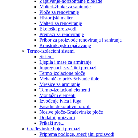
Zaptivanje-horizontalne blokade
Malteri-žbuke za saniranje
Ploče za renoviranje
Historijski malter
Malteri za renoviranje
Ekološki proizvodi
Premazi za renoviranje
Pribor za proizvode renoviranja i saniranja
Konstrukcijsko ojačavanje
Termo-izolacioni sistemi
Sistemi
Ljepila i mase za armiranje
Impregnacije-zaštitni premazi
Termo-izolacione ploče
Mehaničko pričvršćivanje tiple
Mrežice za armiranje
Termo-izolacioni elementi
Montažni elementi
Izvođenje ivica i fuga
Fasadni dekorativni profili
Nosive ploče-Građevinske ploče
Dodatni proizvodi
Prikaži sve...
Građevinske boje i premazi
Priprema podloge, specijalni proizvodi