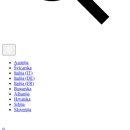
Austrija
Švicarska
Italija (IT)
Italija (DE)
Italija (FR)
Bugarska
Albanija
Hrvatska
Srbija
Slovenija
0