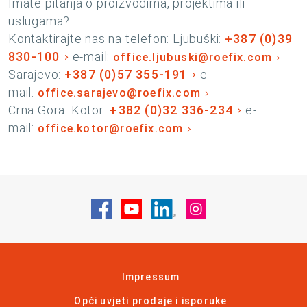
Imate pitanja o proizvodima, projektima ili
uslugama?
Kontaktirajte nas na telefon: Ljubuški:
+387 (0)39
830-100
e-mail:
office.ljubuski@roefix.com
Sarajevo:
+387 (0)57 355-191
e-
mail:
office.sarajevo@roefix.com
Crna Gora: Kotor:
+382 (0)32 336-234
e-
mail:
office.kotor@roefix.com
Posjetite nas na Facebook
Posjetite nas na YouTube
Posjetite nas na Linke
Posjetite nas na
Impressum
Opći uvjeti prodaje i isporuke