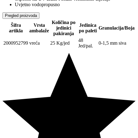
Uvjetno vodopropusno
Pregled proizvoda
Količina po
Šifra
Vrsta
Jedinica
jedinici
Granulacija/Boja
artikla
ambalaže
po paleti
pakiranja
48
2000952799
vreća
25 Kg/jed
0-1,5 mm siva
Jed/pal.