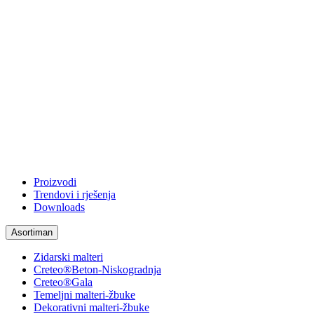
Proizvodi
Trendovi i rješenja
Downloads
Asortiman
Zidarski malteri
Creteo®Beton-Niskogradnja
Creteo®Gala
Temeljni malteri-žbuke
Dekorativni malteri-žbuke