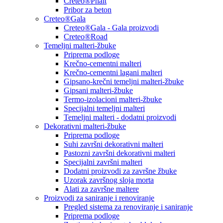
Creteo®Phalt
Pribor za beton
Creteo®Gala
Creteo®Gala - Gala proizvodi
Creteo®Road
Temeljni malteri-žbuke
Priprema podloge
Krečno-cementni malteri
Krečno-cementni lagani malteri
Gipsano-krečni temeljni malteri-žbuke
Gipsani malteri-žbuke
Termo-izolacioni malteri-žbuke
Specijalni temeljni malteri
Temeljni malteri - dodatni proizvodi
Dekorativni malteri-žbuke
Priprema podloge
Suhi završni dekorativni malteri
Pastozni završni dekorativni malteri
Specijalni završni malteri
Dodatni proizvodi za završne žbuke
Uzorak završnog sloja morta
Alati za završne maltere
Proizvodi za saniranje i renoviranje
Pregled sistema za renoviranje i saniranje
Priprema podloge