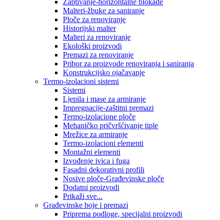
Zaptivanje-horizontalne blokade
Malteri-žbuke za saniranje
Ploče za renoviranje
Historijski malter
Malteri za renoviranje
Ekološki proizvodi
Premazi za renoviranje
Pribor za proizvode renoviranja i saniranja
Konstrukcijsko ojačavanje
Termo-izolacioni sistemi
Sistemi
Ljepila i mase za armiranje
Impregnacije-zaštitni premazi
Termo-izolacione ploče
Mehaničko pričvršćivanje tiple
Mrežice za armiranje
Termo-izolacioni elementi
Montažni elementi
Izvođenje ivica i fuga
Fasadni dekorativni profili
Nosive ploče-Građevinske ploče
Dodatni proizvodi
Prikaži sve...
Građevinske boje i premazi
Priprema podloge, specijalni proizvodi