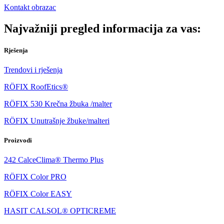
Kontakt obrazac
Najvažniji pregled informacija za vas:
Rješenja
Trendovi i rješenja
RÖFIX RoofEtics®
RÖFIX 530 Krečna žbuka /malter
RÖFIX Unutrašnje žbuke/malteri
Proizvodi
242 CalceClima® Thermo Plus
RÖFIX Color PRO
RÖFIX Color EASY
HASIT CALSOL® OPTICREME