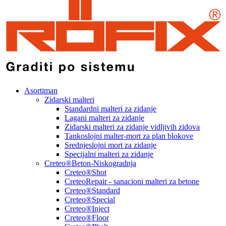
Asortiman
Zidarski malteri
Standardni malteri za zidanje
Lagani malteri za zidanje
Zidarski malteri za zidanje vidljivih zidova
Tankoslojni malter-mort za plan blokove
Srednjeslojni mort za zidanje
Specijalni malteri za zidanje
Creteo®Beton-Niskogradnja
Creteo®Shot
CreteoRepair - sanacioni malteri za betone
Creteo®Standard
Creteo®Special
Creteo®Inject
Creteo®Floor