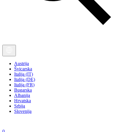
Austrija
Švicarska
Italija (IT)
Italija (DE)
Italija (FR)
Bugarska
Albanija
Hrvatska
Srbija
Slovenija
0