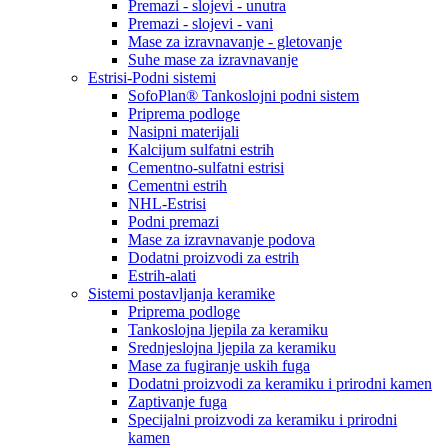
Premazi - slojevi - unutra
Premazi - slojevi - vani
Mase za izravnavanje - gletovanje
Suhe mase za izravnavanje
Estrisi-Podni sistemi
SofoPlan® Tankoslojni podni sistem
Priprema podloge
Nasipni materijali
Kalcijum sulfatni estrih
Cementno-sulfatni estrisi
Cementni estrih
NHL-Estrisi
Podni premazi
Mase za izravnavanje podova
Dodatni proizvodi za estrih
Estrih-alati
Sistemi postavljanja keramike
Priprema podloge
Tankoslojna ljepila za keramiku
Srednjeslojna ljepila za keramiku
Mase za fugiranje uskih fuga
Dodatni proizvodi za keramiku i prirodni kamen
Zaptivanje fuga
Specijalni proizvodi za keramiku i prirodni
kamen