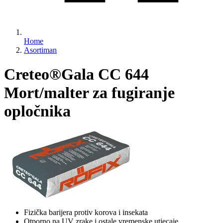
Home
Asortiman
Creteo®Gala CC 644
Mort/malter za fugiranje
opločnika
Fizička barijera protiv korova i insekata
Otporno na UV zrake i ostale vremenske utjecaje