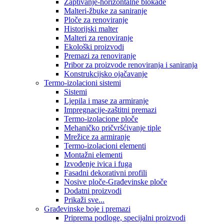
Zaptivanje-horizontalne blokade
Malteri-žbuke za saniranje
Ploče za renoviranje
Historijski malter
Malteri za renoviranje
Ekološki proizvodi
Premazi za renoviranje
Pribor za proizvode renoviranja i saniranja
Konstrukcijsko ojačavanje
Termo-izolacioni sistemi
Sistemi
Ljepila i mase za armiranje
Impregnacije-zaštitni premazi
Termo-izolacione ploče
Mehaničko pričvršćivanje tiple
Mrežice za armiranje
Termo-izolacioni elementi
Montažni elementi
Izvođenje ivica i fuga
Fasadni dekorativni profili
Nosive ploče-Građevinske ploče
Dodatni proizvodi
Prikaži sve...
Građevinske boje i premazi
Priprema podloge, specijalni proizvodi