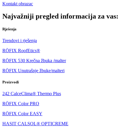
Kontakt obrazac
Najvažniji pregled informacija za vas:
Rješenja
Trendovi i rješenja
RÖFIX RoofEtics®
RÖFIX 530 Krečna žbuka /malter
RÖFIX Unutrašnje žbuke/malteri
Proizvodi
242 CalceClima® Thermo Plus
RÖFIX Color PRO
RÖFIX Color EASY
HASIT CALSOL® OPTICREME