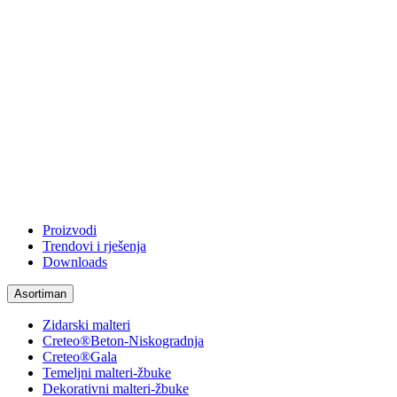
Proizvodi
Trendovi i rješenja
Downloads
Asortiman
Zidarski malteri
Creteo®Beton-Niskogradnja
Creteo®Gala
Temeljni malteri-žbuke
Dekorativni malteri-žbuke