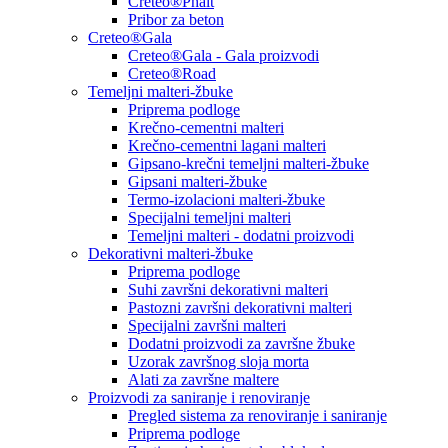
Creteo®Phalt
Pribor za beton
Creteo®Gala
Creteo®Gala - Gala proizvodi
Creteo®Road
Temeljni malteri-žbuke
Priprema podloge
Krečno-cementni malteri
Krečno-cementni lagani malteri
Gipsano-krečni temeljni malteri-žbuke
Gipsani malteri-žbuke
Termo-izolacioni malteri-žbuke
Specijalni temeljni malteri
Temeljni malteri - dodatni proizvodi
Dekorativni malteri-žbuke
Priprema podloge
Suhi završni dekorativni malteri
Pastozni završni dekorativni malteri
Specijalni završni malteri
Dodatni proizvodi za završne žbuke
Uzorak završnog sloja morta
Alati za završne maltere
Proizvodi za saniranje i renoviranje
Pregled sistema za renoviranje i saniranje
Priprema podloge