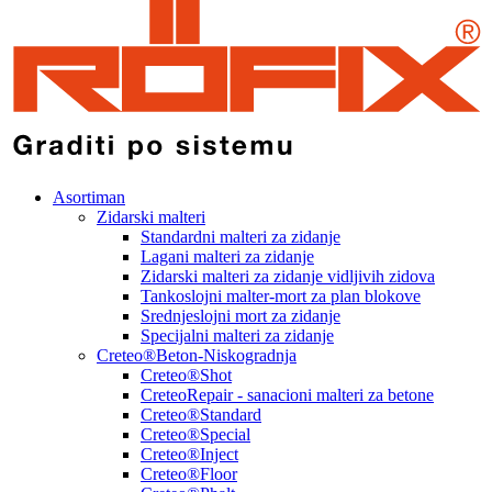
Asortiman
Zidarski malteri
Standardni malteri za zidanje
Lagani malteri za zidanje
Zidarski malteri za zidanje vidljivih zidova
Tankoslojni malter-mort za plan blokove
Srednjeslojni mort za zidanje
Specijalni malteri za zidanje
Creteo®Beton-Niskogradnja
Creteo®Shot
CreteoRepair - sanacioni malteri za betone
Creteo®Standard
Creteo®Special
Creteo®Inject
Creteo®Floor