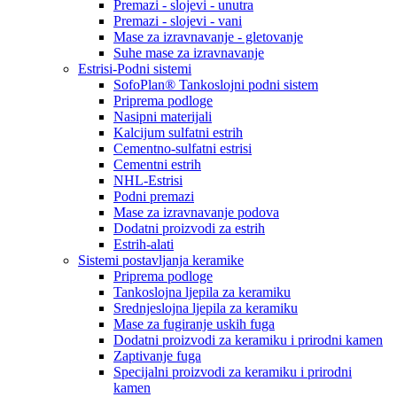
Premazi - slojevi - unutra
Premazi - slojevi - vani
Mase za izravnavanje - gletovanje
Suhe mase za izravnavanje
Estrisi-Podni sistemi
SofoPlan® Tankoslojni podni sistem
Priprema podloge
Nasipni materijali
Kalcijum sulfatni estrih
Cementno-sulfatni estrisi
Cementni estrih
NHL-Estrisi
Podni premazi
Mase za izravnavanje podova
Dodatni proizvodi za estrih
Estrih-alati
Sistemi postavljanja keramike
Priprema podloge
Tankoslojna ljepila za keramiku
Srednjeslojna ljepila za keramiku
Mase za fugiranje uskih fuga
Dodatni proizvodi za keramiku i prirodni kamen
Zaptivanje fuga
Specijalni proizvodi za keramiku i prirodni
kamen