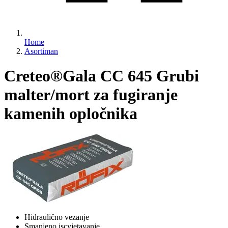
Home
Asortiman
Creteo®Gala CC 645 Grubi
malter/mort za fugiranje
kamenih opločnika
Hidraulično vezanje
Smanjeno iscvjetavanje