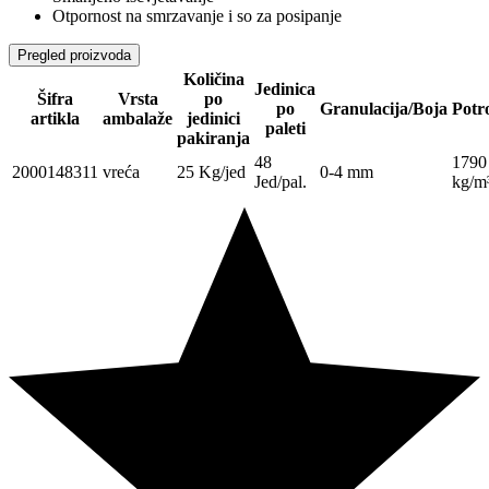
Otpornost na smrzavanje i so za posipanje
Pregled proizvoda
Količina
Jedinica
Šifra
Vrsta
po
po
Granulacija/Boja
Potr
artikla
ambalaže
jedinici
paleti
pakiranja
48
1790
2000148311
vreća
25 Kg/jed
0-4 mm
Jed/pal.
kg/m