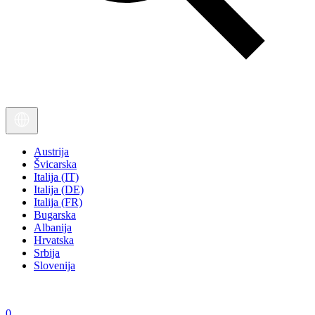
Austrija
Švicarska
Italija (IT)
Italija (DE)
Italija (FR)
Bugarska
Albanija
Hrvatska
Srbija
Slovenija
0