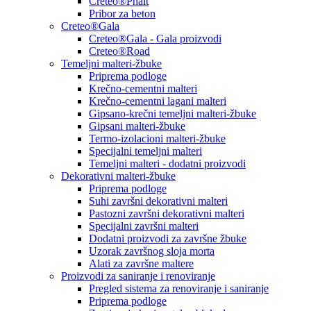
Creteo®Phalt
Pribor za beton
Creteo®Gala
Creteo®Gala - Gala proizvodi
Creteo®Road
Temeljni malteri-žbuke
Priprema podloge
Krečno-cementni malteri
Krečno-cementni lagani malteri
Gipsano-krečni temeljni malteri-žbuke
Gipsani malteri-žbuke
Termo-izolacioni malteri-žbuke
Specijalni temeljni malteri
Temeljni malteri - dodatni proizvodi
Dekorativni malteri-žbuke
Priprema podloge
Suhi završni dekorativni malteri
Pastozni završni dekorativni malteri
Specijalni završni malteri
Dodatni proizvodi za završne žbuke
Uzorak završnog sloja morta
Alati za završne maltere
Proizvodi za saniranje i renoviranje
Pregled sistema za renoviranje i saniranje
Priprema podloge