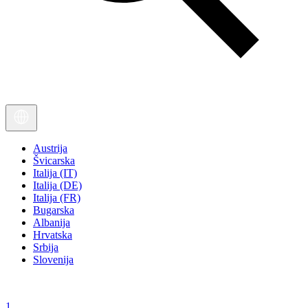
Austrija
Švicarska
Italija (IT)
Italija (DE)
Italija (FR)
Bugarska
Albanija
Hrvatska
Srbija
Slovenija
1