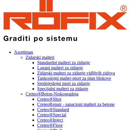
Asortiman
Zidarski malteri
Standardni malteri za zidanje
Lagani malteri za zidanje
Zidarski malteri za zidanje vidljivih zidova
Tankoslojni malter-mort za plan blokove
Srednjeslojni mort za zidanje
Specijalni malteri za zidanje
Creteo®Beton-Niskogradnja
Creteo®Shot
CreteoRepair - sanacioni malteri za betone
Creteo®Standard
Creteo®Special
Creteo®Inject
Creteo®Floor