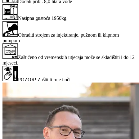
Dodati pribl. 8,0 litara vode
Nasipna gustoća 1950kg
Obraditi strojem za injektiranje, pužnom ili klipnom
pumpom
Zaštićeno od vremenskih utjecaja može se skladištiti i do 12
mjeseci.
POZOR! Zaštititi ruje i oči