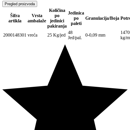
Pregled proizvoda
Količina
Jedinica
Šifra
Vrsta
po
po
Granulacija/Boja
Potr
artikla
ambalaže
jedinici
paleti
pakiranja
48
1470
2000148301
vreća
25 Kg/jed
0-0,09 mm
Jed/pal.
kg/m