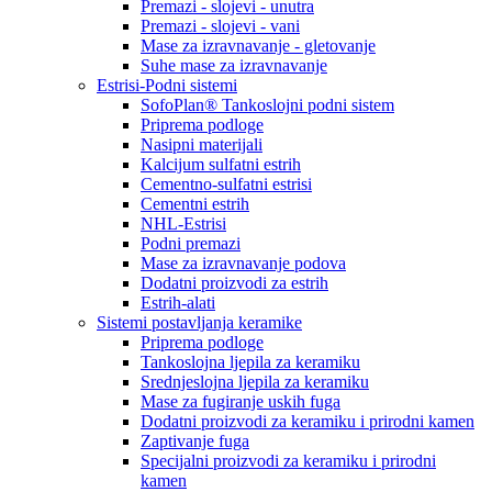
Premazi - slojevi - unutra
Premazi - slojevi - vani
Mase za izravnavanje - gletovanje
Suhe mase za izravnavanje
Estrisi-Podni sistemi
SofoPlan® Tankoslojni podni sistem
Priprema podloge
Nasipni materijali
Kalcijum sulfatni estrih
Cementno-sulfatni estrisi
Cementni estrih
NHL-Estrisi
Podni premazi
Mase za izravnavanje podova
Dodatni proizvodi za estrih
Estrih-alati
Sistemi postavljanja keramike
Priprema podloge
Tankoslojna ljepila za keramiku
Srednjeslojna ljepila za keramiku
Mase za fugiranje uskih fuga
Dodatni proizvodi za keramiku i prirodni kamen
Zaptivanje fuga
Specijalni proizvodi za keramiku i prirodni
kamen