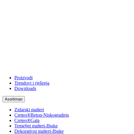
Proizvodi
Trendovi i rješenja
Downloads
Asortiman
Zidarski malteri
Creteo®Beton-Niskogradnja
Creteo®Gala
Temeljni malteri-žbuke
Dekorativni malteri-žbuke