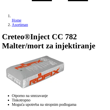
Home
Asortiman
Creteo®Inject CC 782
Malter/mort za injektiranje
Otporno na smrzavanje
Tiskotropno
Moguća upotreba na stropnim podlogama