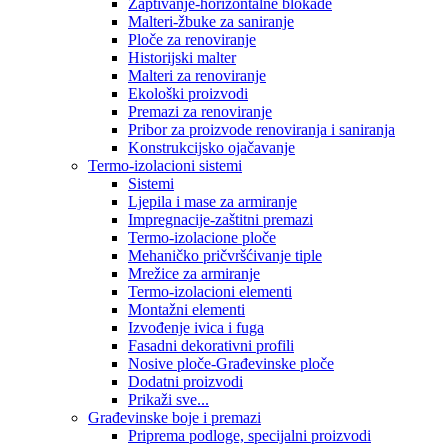
Zaptivanje-horizontalne blokade
Malteri-žbuke za saniranje
Ploče za renoviranje
Historijski malter
Malteri za renoviranje
Ekološki proizvodi
Premazi za renoviranje
Pribor za proizvode renoviranja i saniranja
Konstrukcijsko ojačavanje
Termo-izolacioni sistemi
Sistemi
Ljepila i mase za armiranje
Impregnacije-zaštitni premazi
Termo-izolacione ploče
Mehaničko pričvršćivanje tiple
Mrežice za armiranje
Termo-izolacioni elementi
Montažni elementi
Izvođenje ivica i fuga
Fasadni dekorativni profili
Nosive ploče-Građevinske ploče
Dodatni proizvodi
Prikaži sve...
Građevinske boje i premazi
Priprema podloge, specijalni proizvodi