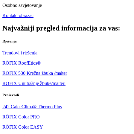
Osobno savjetovanje
Kontakt obrazac
Najvažniji pregled informacija za vas:
Rješenja
Trendovi i rješenja
RÖFIX RoofEtics®
RÖFIX 530 Krečna žbuka /malter
RÖFIX Unutrašnje žbuke/malteri
Proizvodi
242 CalceClima® Thermo Plus
RÖFIX Color PRO
RÖFIX Color EASY