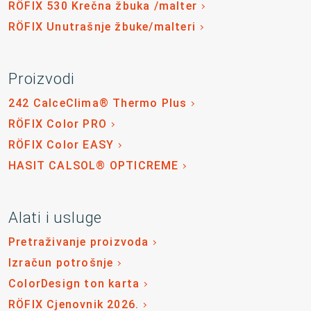
RÖFIX 530 Krečna žbuka /malter
RÖFIX Unutrašnje žbuke/malteri
Proizvodi
242 CalceClima® Thermo Plus
RÖFIX Color PRO
RÖFIX Color EASY
HASIT CALSOL® OPTICREME
Alati i usluge
Pretraživanje proizvoda
Izračun potrošnje
ColorDesign ton karta
RÖFIX Cjenovnik 2026.