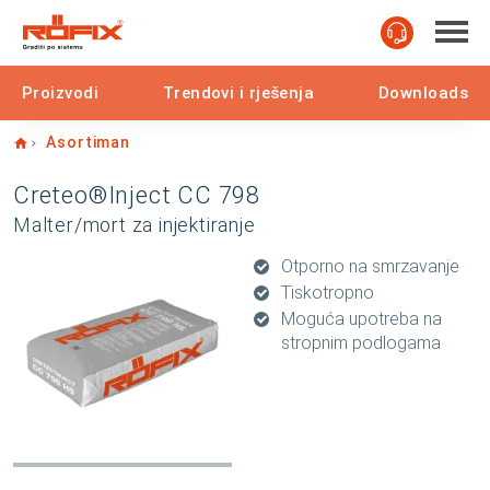
Proizvodi
Trendovi i rješenja
Downloads
Home
Asortiman
Creteo®Inject CC 798
Malter/mort za injektiranje
Otporno na smrzavanje
Tiskotropno
Moguća upotreba na
stropnim podlogama