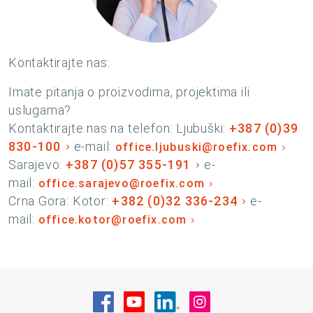
Kontaktirajte nas:
Imate pitanja o proizvodima, projektima ili
uslugama?
Kontaktirajte nas na telefon: Ljubuški:
+387 (0)39
830-100
e-mail:
office.ljubuski@roefix.com
Sarajevo:
+387 (0)57 355-191
e-
mail:
office.sarajevo@roefix.com
Crna Gora: Kotor:
+382 (0)32 336-234
e-
mail:
office.kotor@roefix.com
Posjetite nas na Facebook
Posjetite nas na YouTube
Posjetite nas na Linke
Posjetite nas na