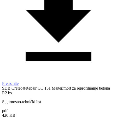
Preuzmite
SDB Creteo®Repair CC 151 Malter/mort za reprofiliranje betona
R2 bs
Sigurnosno-tehnički list
pdf
420 KB