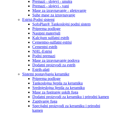
Premazi - slojevi - unutra
Premazi - slojevi - vani
Mase za izravnavanje - gletovanje
Suhe mase za izravnavanje
Estrisi-Podni sistemi
SofoPlan® Tankoslojni podni sistem
Priprema podloge
Nasipni materijali
Kalcijum sulfatni estrih
Cementno-sulfatni estrisi
Cementni estrih
NHL-Estrisi
Podni premazi
Mase za izravnavanje podova
Dodatni proizvodi za estrih
Estrih-alati
Sistemi postavljanja keramike
Priprema podloge
Tankoslojna ljepila za keramiku
Srednjeslojna ljepila za keramiku
Mase za fugiranje uskih fuga
Dodatni proizvodi za keramiku i prirodni kamen
Zaptivanje fuga
Specijalni proizvodi za keramiku i prirodni
kamen