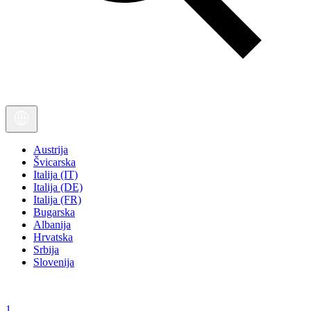
Austrija
Švicarska
Italija (IT)
Italija (DE)
Italija (FR)
Bugarska
Albanija
Hrvatska
Srbija
Slovenija
1