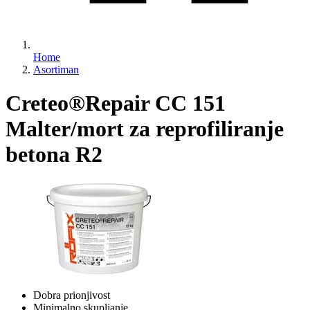
Home
Asortiman
Creteo®Repair CC 151
Malter/mort za reprofiliranje
betona R2
Dobra prionjivost
Minimalno skupljanje