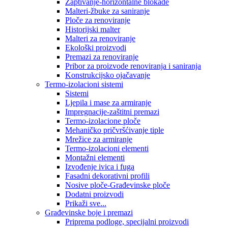
Zaptivanje-horizontalne blokade
Malteri-žbuke za saniranje
Ploče za renoviranje
Historijski malter
Malteri za renoviranje
Ekološki proizvodi
Premazi za renoviranje
Pribor za proizvode renoviranja i saniranja
Konstrukcijsko ojačavanje
Termo-izolacioni sistemi
Sistemi
Ljepila i mase za armiranje
Impregnacije-zaštitni premazi
Termo-izolacione ploče
Mehaničko pričvršćivanje tiple
Mrežice za armiranje
Termo-izolacioni elementi
Montažni elementi
Izvođenje ivica i fuga
Fasadni dekorativni profili
Nosive ploče-Građevinske ploče
Dodatni proizvodi
Prikaži sve...
Građevinske boje i premazi
Priprema podloge, specijalni proizvodi