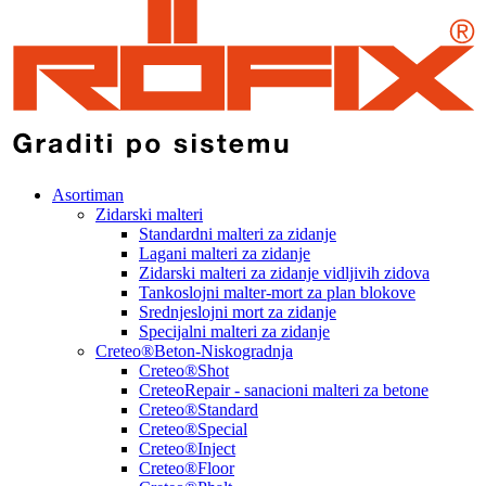
Asortiman
Zidarski malteri
Standardni malteri za zidanje
Lagani malteri za zidanje
Zidarski malteri za zidanje vidljivih zidova
Tankoslojni malter-mort za plan blokove
Srednjeslojni mort za zidanje
Specijalni malteri za zidanje
Creteo®Beton-Niskogradnja
Creteo®Shot
CreteoRepair - sanacioni malteri za betone
Creteo®Standard
Creteo®Special
Creteo®Inject
Creteo®Floor