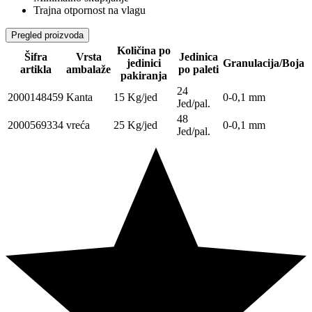
Trajna otpornost na vlagu
Pregled proizvoda
Količina po
Šifra
Vrsta
Jedinica
jedinici
Granulacija/Boja
artikla
ambalaže
po paleti
pakiranja
24
2000148459
Kanta
15 Kg/jed
0-0,1 mm
Jed/pal.
48
2000569334
vreća
25 Kg/jed
0-0,1 mm
Jed/pal.