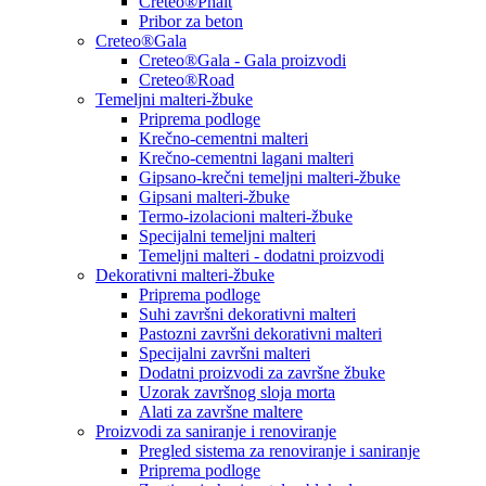
Creteo®Phalt
Pribor za beton
Creteo®Gala
Creteo®Gala - Gala proizvodi
Creteo®Road
Temeljni malteri-žbuke
Priprema podloge
Krečno-cementni malteri
Krečno-cementni lagani malteri
Gipsano-krečni temeljni malteri-žbuke
Gipsani malteri-žbuke
Termo-izolacioni malteri-žbuke
Specijalni temeljni malteri
Temeljni malteri - dodatni proizvodi
Dekorativni malteri-žbuke
Priprema podloge
Suhi završni dekorativni malteri
Pastozni završni dekorativni malteri
Specijalni završni malteri
Dodatni proizvodi za završne žbuke
Uzorak završnog sloja morta
Alati za završne maltere
Proizvodi za saniranje i renoviranje
Pregled sistema za renoviranje i saniranje
Priprema podloge