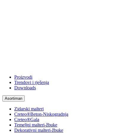
Proizvodi
Trendovi i rješenja
Downloads
Asortiman
Zidarski malteri
Creteo®Beton-Niskogradnja
Creteo®Gala
Temeljni malteri-žbuke
Dekorativni malteri-žbuke