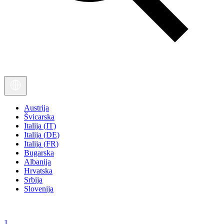
Austrija
Švicarska
Italija (IT)
Italija (DE)
Italija (FR)
Bugarska
Albanija
Hrvatska
Srbija
Slovenija
1