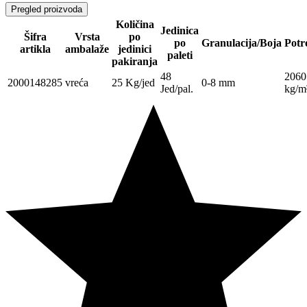
Pregled proizvoda
Količina
Jedinica
Šifra
Vrsta
po
po
Granulacija/Boja
Potr
artikla
ambalaže
jedinici
paleti
pakiranja
48
2060
2000148285
vreća
25 Kg/jed
0-8 mm
Jed/pal.
kg/m