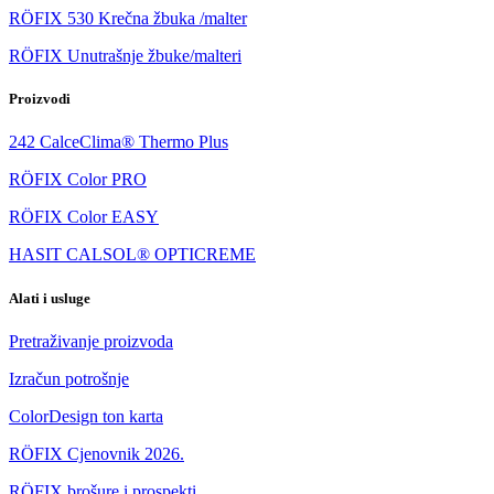
RÖFIX 530 Krečna žbuka /malter
RÖFIX Unutrašnje žbuke/malteri
Proizvodi
242 CalceClima® Thermo Plus
RÖFIX Color PRO
RÖFIX Color EASY
HASIT CALSOL® OPTICREME
Alati i usluge
Pretraživanje proizvoda
Izračun potrošnje
ColorDesign ton karta
RÖFIX Cjenovnik 2026.
RÖFIX brošure i prospekti