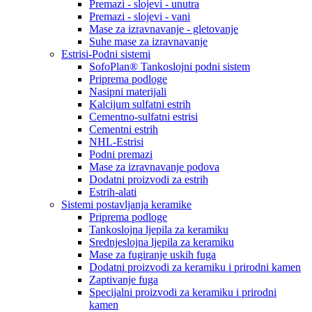
Premazi - slojevi - unutra
Premazi - slojevi - vani
Mase za izravnavanje - gletovanje
Suhe mase za izravnavanje
Estrisi-Podni sistemi
SofoPlan® Tankoslojni podni sistem
Priprema podloge
Nasipni materijali
Kalcijum sulfatni estrih
Cementno-sulfatni estrisi
Cementni estrih
NHL-Estrisi
Podni premazi
Mase za izravnavanje podova
Dodatni proizvodi za estrih
Estrih-alati
Sistemi postavljanja keramike
Priprema podloge
Tankoslojna ljepila za keramiku
Srednjeslojna ljepila za keramiku
Mase za fugiranje uskih fuga
Dodatni proizvodi za keramiku i prirodni kamen
Zaptivanje fuga
Specijalni proizvodi za keramiku i prirodni
kamen