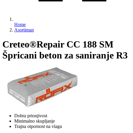
Home
Asortiman
Creteo®Repair CC 188 SM
Špricani beton za saniranje R3
Dobra prionjivost
Minimalno skupljanje
Trajna otpornost na vlagu