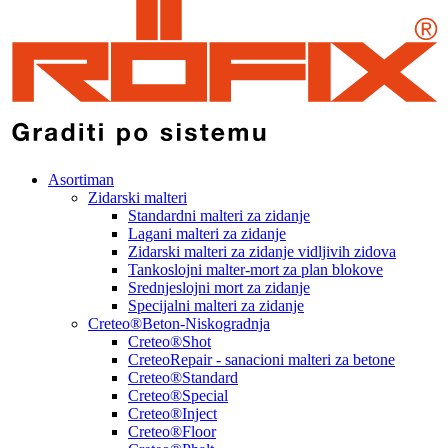
Asortiman
Zidarski malteri
Standardni malteri za zidanje
Lagani malteri za zidanje
Zidarski malteri za zidanje vidljivih zidova
Tankoslojni malter-mort za plan blokove
Srednjeslojni mort za zidanje
Specijalni malteri za zidanje
Creteo®Beton-Niskogradnja
Creteo®Shot
CreteoRepair - sanacioni malteri za betone
Creteo®Standard
Creteo®Special
Creteo®Inject
Creteo®Floor