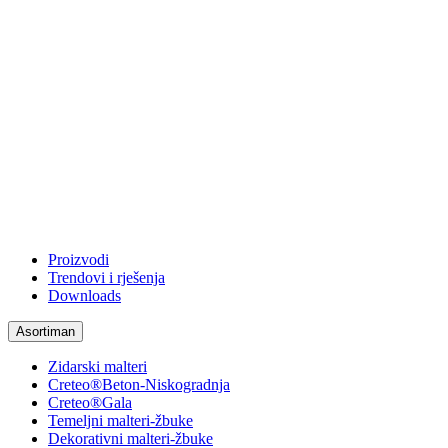
Proizvodi
Trendovi i rješenja
Downloads
Asortiman
Zidarski malteri
Creteo®Beton-Niskogradnja
Creteo®Gala
Temeljni malteri-žbuke
Dekorativni malteri-žbuke