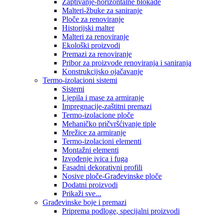
Zaptivanje-horizontalne blokade
Malteri-žbuke za saniranje
Ploče za renoviranje
Historijski malter
Malteri za renoviranje
Ekološki proizvodi
Premazi za renoviranje
Pribor za proizvode renoviranja i saniranja
Konstrukcijsko ojačavanje
Termo-izolacioni sistemi
Sistemi
Ljepila i mase za armiranje
Impregnacije-zaštitni premazi
Termo-izolacione ploče
Mehaničko pričvršćivanje tiple
Mrežice za armiranje
Termo-izolacioni elementi
Montažni elementi
Izvođenje ivica i fuga
Fasadni dekorativni profili
Nosive ploče-Građevinske ploče
Dodatni proizvodi
Prikaži sve...
Građevinske boje i premazi
Priprema podloge, specijalni proizvodi