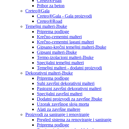
Creteo®Phalt
Pribor za beton
Creteo®Gala
Creteo®Gala - Gala proizvodi
Creteo®Road
Temeljni malteri-žbuke
Priprema podloge
Krečno-cementni malteri
Krečno-cementni lagani malteri
Gipsano-krečni temeljni malteri-žbuke
Gipsani malteri-žbuke
Termo-izolacioni malteri-žbuke
Specijalni temeljni malteri
Temeljni malteri - dodatni proizvodi
Dekorativni malteri-žbuke
Priprema podloge
Suhi završni dekorativni malteri
Pastozni završni dekorativni malteri
Specijalni završni malteri
Dodatni proizvodi za završne žbuke
Uzorak završnog sloja morta
Alati za završne maltere
Proizvodi za saniranje i renoviranje
Pregled sistema za renoviranje i saniranje
Priprema podloge