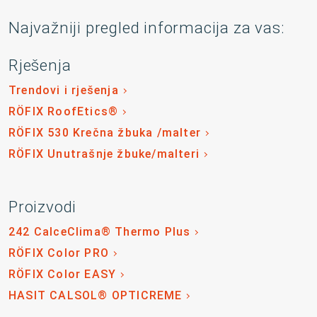
Najvažniji pregled informacija za vas:
Rješenja
Trendovi i rješenja
RÖFIX RoofEtics®
RÖFIX 530 Krečna žbuka /malter
RÖFIX Unutrašnje žbuke/malteri
Proizvodi
242 CalceClima® Thermo Plus
RÖFIX Color PRO
RÖFIX Color EASY
HASIT CALSOL® OPTICREME