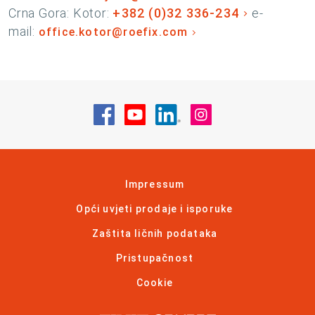
Crna Gora: Kotor:
+382 (0)32 336-234
e-
mail:
office.kotor@roefix.com
Posjetite nas na Facebook
Posjetite nas na YouTube
Posjetite nas na Linke
Posjetite nas na
Impressum
Opći uvjeti prodaje i isporuke
Zaštita ličnih podataka
Pristupačnost
Cookie