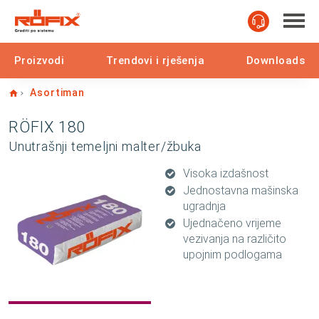
Proizvodi
Trendovi i rješenja
Downloads
Home
Asortiman
RÖFIX 180
Unutrašnji temeljni malter/žbuka
Visoka izdašnost
Jednostavna mašinska
ugradnja
Ujednačeno vrijeme
vezivanja na različito
upojnim podlogama