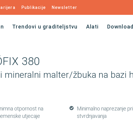
arijera
Publikacije
Newsletter
an
Trendovi u graditeljstvu
Alati
Downloa
FIX 380
ni mineralni malter/žbuka na bazi 
znimna otpornost na
Minimalno naprezanje pr
remenske utjecaje
stvrdnjavanja