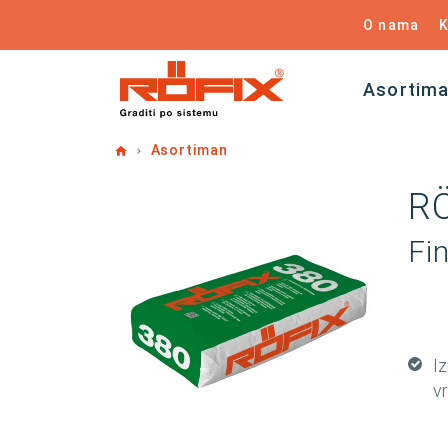
O nama
K
Asortim
Home
Asortiman
RÖ
Fi
I
v