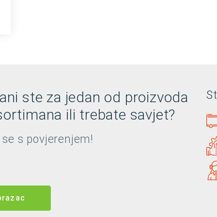
rani ste za jedan od proizvoda
S
ortimana ili trebate savjet?
 se s povjerenjem!
brazac