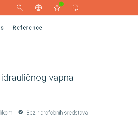
1
ds
Reference
hidrauličnog vapna
ilikom
Bez hidrofobnih sredstava