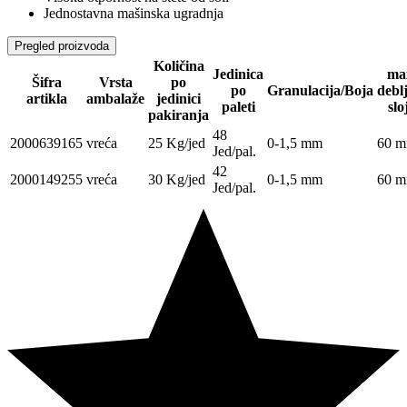
Jednostavna mašinska ugradnja
Pregled proizvoda
Količina
Jedinica
ma
Šifra
Vrsta
po
po
Granulacija/Boja
debl
artikla
ambalaže
jedinici
paleti
slo
pakiranja
48
2000639165
vreća
25 Kg/jed
0-1,5 mm
60 
Jed/pal.
42
2000149255
vreća
30 Kg/jed
0-1,5 mm
60 
Jed/pal.