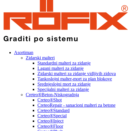
Asortiman
Zidarski malteri
Standardni malteri za zidanje
Lagani malteri za zidanje
Zidarski malteri za zidanje vidljivih zidova
Tankoslojni malter-mort za plan blokove
Srednjeslojni mort za zidanje
Specijalni malteri za zidanje
Creteo®Beton-Niskogradnja
Creteo®Shot
CreteoRepair - sanacioni malteri za betone
Creteo®Standard
Creteo®Special
Creteo®Inject
Creteo®Floor