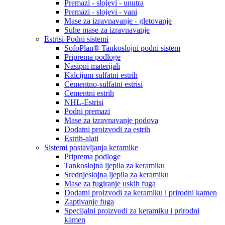
Premazi - slojevi - unutra
Premazi - slojevi - vani
Mase za izravnavanje - gletovanje
Suhe mase za izravnavanje
Estrisi-Podni sistemi
SofoPlan® Tankoslojni podni sistem
Priprema podloge
Nasipni materijali
Kalcijum sulfatni estrih
Cementno-sulfatni estrisi
Cementni estrih
NHL-Estrisi
Podni premazi
Mase za izravnavanje podova
Dodatni proizvodi za estrih
Estrih-alati
Sistemi postavljanja keramike
Priprema podloge
Tankoslojna ljepila za keramiku
Srednjeslojna ljepila za keramiku
Mase za fugiranje uskih fuga
Dodatni proizvodi za keramiku i prirodni kamen
Zaptivanje fuga
Specijalni proizvodi za keramiku i prirodni
kamen