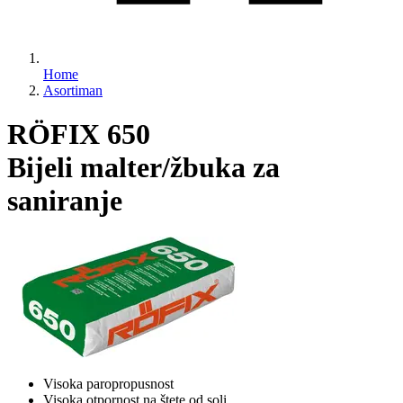
Home
Asortiman
RÖFIX 650
Bijeli malter/žbuka za
saniranje
Visoka paropropusnost
Visoka otpornost na štete od soli