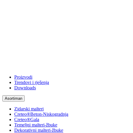
Proizvodi
Trendovi i rješenja
Downloads
Asortiman
Zidarski malteri
Creteo®Beton-Niskogradnja
Creteo®Gala
Temeljni malteri-žbuke
Dekorativni malteri-žbuke