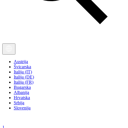
Austrija
Švicarska
Italija (IT)
Italija (DE)
Italija (FR)
Bugarska
Albanija
Hrvatska
Srbija
Slovenija
1