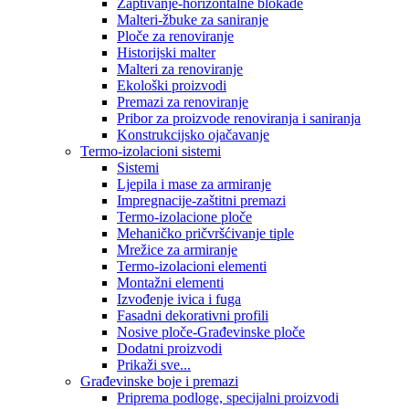
Zaptivanje-horizontalne blokade
Malteri-žbuke za saniranje
Ploče za renoviranje
Historijski malter
Malteri za renoviranje
Ekološki proizvodi
Premazi za renoviranje
Pribor za proizvode renoviranja i saniranja
Konstrukcijsko ojačavanje
Termo-izolacioni sistemi
Sistemi
Ljepila i mase za armiranje
Impregnacije-zaštitni premazi
Termo-izolacione ploče
Mehaničko pričvršćivanje tiple
Mrežice za armiranje
Termo-izolacioni elementi
Montažni elementi
Izvođenje ivica i fuga
Fasadni dekorativni profili
Nosive ploče-Građevinske ploče
Dodatni proizvodi
Prikaži sve...
Građevinske boje i premazi
Priprema podloge, specijalni proizvodi