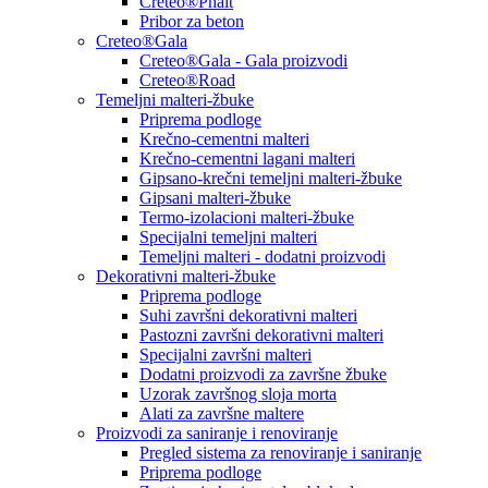
Creteo®Phalt
Pribor za beton
Creteo®Gala
Creteo®Gala - Gala proizvodi
Creteo®Road
Temeljni malteri-žbuke
Priprema podloge
Krečno-cementni malteri
Krečno-cementni lagani malteri
Gipsano-krečni temeljni malteri-žbuke
Gipsani malteri-žbuke
Termo-izolacioni malteri-žbuke
Specijalni temeljni malteri
Temeljni malteri - dodatni proizvodi
Dekorativni malteri-žbuke
Priprema podloge
Suhi završni dekorativni malteri
Pastozni završni dekorativni malteri
Specijalni završni malteri
Dodatni proizvodi za završne žbuke
Uzorak završnog sloja morta
Alati za završne maltere
Proizvodi za saniranje i renoviranje
Pregled sistema za renoviranje i saniranje
Priprema podloge