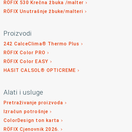
RÖFIX 530 Krečna žbuka /malter
RÖFIX Unutrašnje žbuke/malteri
Proizvodi
242 CalceClima® Thermo Plus
RÖFIX Color PRO
RÖFIX Color EASY
HASIT CALSOL® OPTICREME
Alati i usluge
Pretraživanje proizvoda
Izračun potrošnje
ColorDesign ton karta
RÖFIX Cjenovnik 2026.