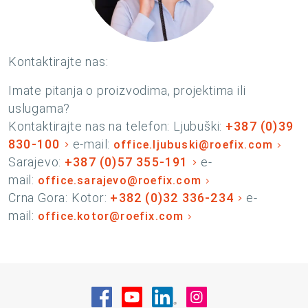
Kontaktirajte nas:
Imate pitanja o proizvodima, projektima ili
uslugama?
Kontaktirajte nas na telefon: Ljubuški:
+387 (0)39
830-100
e-mail:
office.ljubuski@roefix.com
Sarajevo:
+387 (0)57 355-191
e-
mail:
office.sarajevo@roefix.com
Crna Gora: Kotor:
+382 (0)32 336-234
e-
mail:
office.kotor@roefix.com
Posjetite nas na Facebook
Posjetite nas na YouTube
Posjetite nas na Linke
Posjetite nas na