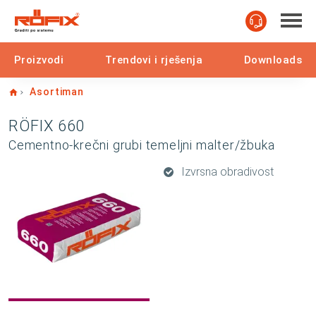
Proizvodi
Trendovi i rješenja
Downloads
Home
Asortiman
RÖFIX 660
Cementno-krečni grubi temeljni malter/žbuka
Izvrsna obradivost