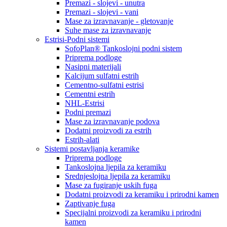
Premazi - slojevi - unutra
Premazi - slojevi - vani
Mase za izravnavanje - gletovanje
Suhe mase za izravnavanje
Estrisi-Podni sistemi
SofoPlan® Tankoslojni podni sistem
Priprema podloge
Nasipni materijali
Kalcijum sulfatni estrih
Cementno-sulfatni estrisi
Cementni estrih
NHL-Estrisi
Podni premazi
Mase za izravnavanje podova
Dodatni proizvodi za estrih
Estrih-alati
Sistemi postavljanja keramike
Priprema podloge
Tankoslojna ljepila za keramiku
Srednjeslojna ljepila za keramiku
Mase za fugiranje uskih fuga
Dodatni proizvodi za keramiku i prirodni kamen
Zaptivanje fuga
Specijalni proizvodi za keramiku i prirodni
kamen