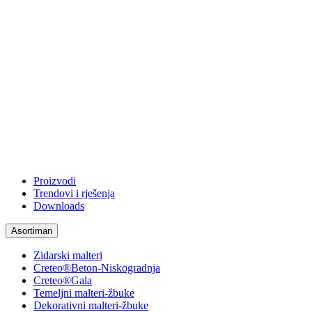
Proizvodi
Trendovi i rješenja
Downloads
Asortiman
Zidarski malteri
Creteo®Beton-Niskogradnja
Creteo®Gala
Temeljni malteri-žbuke
Dekorativni malteri-žbuke