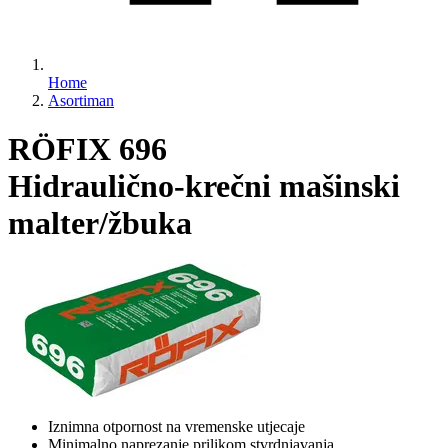
Home
Asortiman
RÖFIX 696
Hidraulično-krečni mašinski
malter/žbuka
Iznimna otpornost na vremenske utjecaje
Minimalno naprezanje prilikom stvrdnjavanja