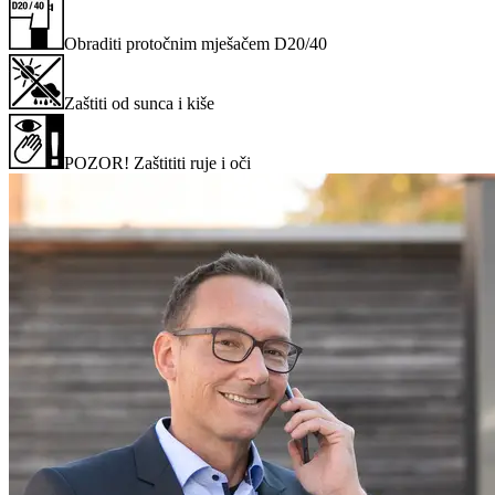
Obraditi protočnim mješačem D20/40
Zaštiti od sunca i kiše
POZOR! Zaštititi ruje i oči