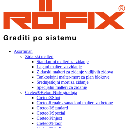
Asortiman
Zidarski malteri
Standardni malteri za zidanje
Lagani malteri za zidanje
Zidarski malteri za zidanje vidljivih zidova
Tankoslojni malter-mort za plan blokove
Srednjeslojni mort za zidanje
Specijalni malteri za zidanje
Creteo®Beton-Niskogradnja
Creteo®Shot
CreteoRepair - sanacioni malteri za betone
Creteo®Standard
Creteo®Special
Creteo®Inject
Creteo®Floor