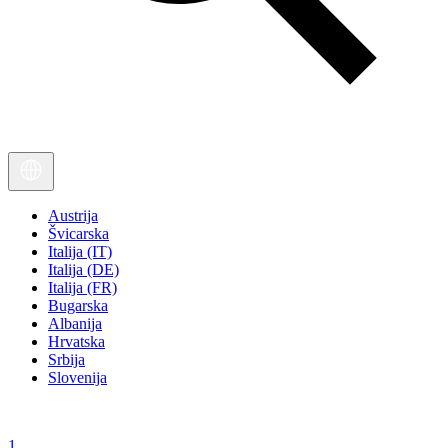
Austrija
Švicarska
Italija (IT)
Italija (DE)
Italija (FR)
Bugarska
Albanija
Hrvatska
Srbija
Slovenija
1