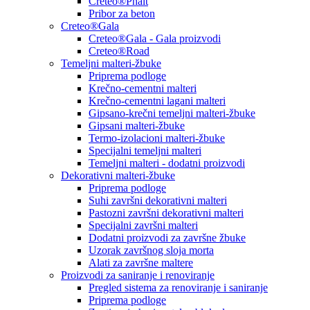
Creteo®Phalt
Pribor za beton
Creteo®Gala
Creteo®Gala - Gala proizvodi
Creteo®Road
Temeljni malteri-žbuke
Priprema podloge
Krečno-cementni malteri
Krečno-cementni lagani malteri
Gipsano-krečni temeljni malteri-žbuke
Gipsani malteri-žbuke
Termo-izolacioni malteri-žbuke
Specijalni temeljni malteri
Temeljni malteri - dodatni proizvodi
Dekorativni malteri-žbuke
Priprema podloge
Suhi završni dekorativni malteri
Pastozni završni dekorativni malteri
Specijalni završni malteri
Dodatni proizvodi za završne žbuke
Uzorak završnog sloja morta
Alati za završne maltere
Proizvodi za saniranje i renoviranje
Pregled sistema za renoviranje i saniranje
Priprema podloge