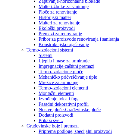
Zaptivanje-horizontalne blokade
Malteri-žbuke za saniranje
Ploče za renoviranje
Historijski malter
Malteri za renoviranje
Ekološki proizvodi
Premazi za renoviranje
Pribor za proizvode renoviranja i saniranja
Konstrukcijsko ojačavanje
Termo-izolacioni sistemi
Sistemi
Ljepila i mase za armiranje
Impregnacije-zaštitni premazi
Termo-izolacione ploče
Mehaničko pričvršćivanje tiple
Mrežice za armiranje
Termo-izolacioni elementi
Montažni elementi
Izvođenje ivica i fuga
Fasadni dekorativni profili
Nosive ploče-Građevinske ploče
Dodatni proizvodi
Prikaži sve...
Građevinske boje i premazi
Priprema podloge, specijalni proizvodi