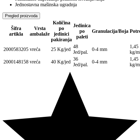
Jednostavna mašinska ugradnja
Pregled proizvoda
Količina
Jedinica
Šifra
Vrsta
po
po
Granulacija/Boja
Potr
artikla
ambalaže
jedinici
paleti
pakiranja
48
1,45
2000583205
vreća
25 Kg/jed
0-4 mm
Jed/pal.
kg/m
36
1,45
2000148158
vreća
40 Kg/jed
0-4 mm
Jed/pal.
kg/m