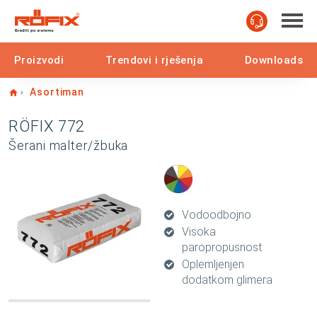
Proizvodi
Trendovi i rješenja
Downloads
Home
Asortiman
RÖFIX 772
Šerani malter/žbuka
Vodoodbojno
Visoka
paropropusnost
Oplemljenjen
dodatkom glimera