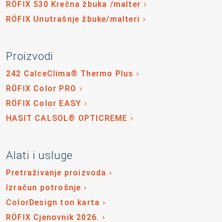
RÖFIX 530 Krečna žbuka /malter
RÖFIX Unutrašnje žbuke/malteri
Proizvodi
242 CalceClima® Thermo Plus
RÖFIX Color PRO
RÖFIX Color EASY
HASIT CALSOL® OPTICREME
Alati i usluge
Pretraživanje proizvoda
Izračun potrošnje
ColorDesign ton karta
RÖFIX Cjenovnik 2026.