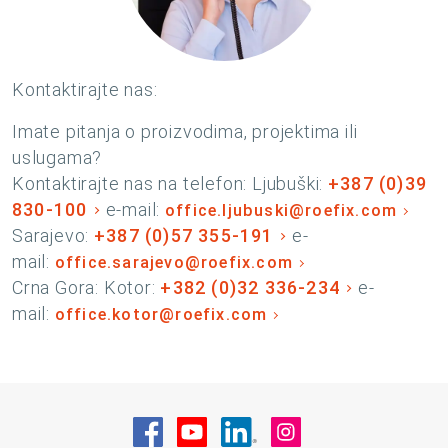
Kontaktirajte nas:
Imate pitanja o proizvodima, projektima ili
uslugama?
Kontaktirajte nas na telefon: Ljubuški:
+387 (0)39
830-100
e-mail:
office.ljubuski@roefix.com
Sarajevo:
+387 (0)57 355-191
e-
mail:
office.sarajevo@roefix.com
Crna Gora: Kotor:
+382 (0)32 336-234
e-
mail:
office.kotor@roefix.com
Posjetite nas na Facebook
Posjetite nas na YouTube
Posjetite nas na Linke
Posjetite nas na