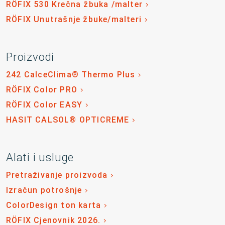
RÖFIX 530 Krečna žbuka /malter
RÖFIX Unutrašnje žbuke/malteri
Proizvodi
242 CalceClima® Thermo Plus
RÖFIX Color PRO
RÖFIX Color EASY
HASIT CALSOL® OPTICREME
Alati i usluge
Pretraživanje proizvoda
Izračun potrošnje
ColorDesign ton karta
RÖFIX Cjenovnik 2026.