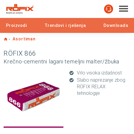
Proizvodi
Trendovi i rješenja
Downloads
Home
Asortiman
RÖFIX 866
Krečno-cementni lagani temeljni malter/žbuka
Vrlo visoka izdašnost
Slabo naprezanje zbog
RÖFIX RELAX
tehnologije