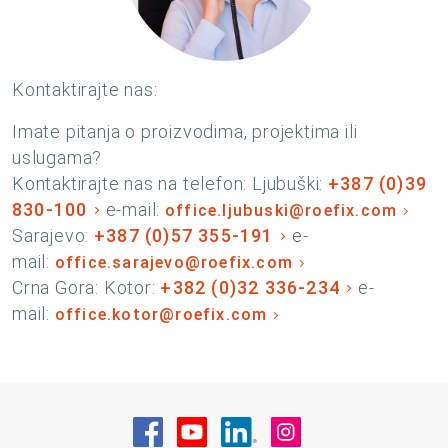
Kontaktirajte nas:
Imate pitanja o proizvodima, projektima ili
uslugama?
Kontaktirajte nas na telefon: Ljubuški:
+387 (0)39
830-100
e-mail:
office.ljubuski@roefix.com
Sarajevo:
+387 (0)57 355-191
e-
mail:
office.sarajevo@roefix.com
Crna Gora: Kotor:
+382 (0)32 336-234
e-
mail:
office.kotor@roefix.com
Posjetite nas na Facebook
Posjetite nas na YouTube
Posjetite nas na Linke
Posjetite nas na