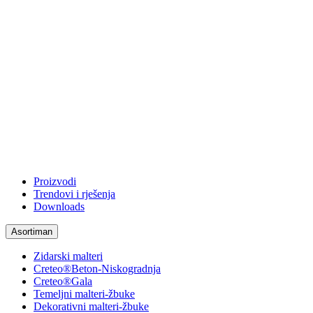
Proizvodi
Trendovi i rješenja
Downloads
Asortiman
Zidarski malteri
Creteo®Beton-Niskogradnja
Creteo®Gala
Temeljni malteri-žbuke
Dekorativni malteri-žbuke