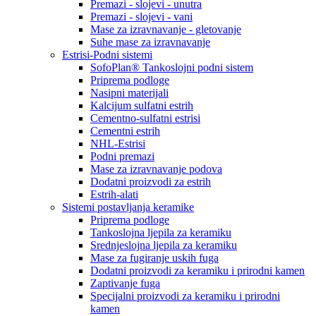
Premazi - slojevi - unutra
Premazi - slojevi - vani
Mase za izravnavanje - gletovanje
Suhe mase za izravnavanje
Estrisi-Podni sistemi
SofoPlan® Tankoslojni podni sistem
Priprema podloge
Nasipni materijali
Kalcijum sulfatni estrih
Cementno-sulfatni estrisi
Cementni estrih
NHL-Estrisi
Podni premazi
Mase za izravnavanje podova
Dodatni proizvodi za estrih
Estrih-alati
Sistemi postavljanja keramike
Priprema podloge
Tankoslojna ljepila za keramiku
Srednjeslojna ljepila za keramiku
Mase za fugiranje uskih fuga
Dodatni proizvodi za keramiku i prirodni kamen
Zaptivanje fuga
Specijalni proizvodi za keramiku i prirodni
kamen