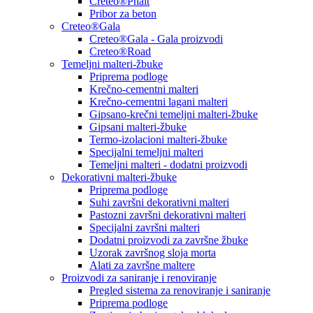
Creteo®Phalt
Pribor za beton
Creteo®Gala
Creteo®Gala - Gala proizvodi
Creteo®Road
Temeljni malteri-žbuke
Priprema podloge
Krečno-cementni malteri
Krečno-cementni lagani malteri
Gipsano-krečni temeljni malteri-žbuke
Gipsani malteri-žbuke
Termo-izolacioni malteri-žbuke
Specijalni temeljni malteri
Temeljni malteri - dodatni proizvodi
Dekorativni malteri-žbuke
Priprema podloge
Suhi završni dekorativni malteri
Pastozni završni dekorativni malteri
Specijalni završni malteri
Dodatni proizvodi za završne žbuke
Uzorak završnog sloja morta
Alati za završne maltere
Proizvodi za saniranje i renoviranje
Pregled sistema za renoviranje i saniranje
Priprema podloge