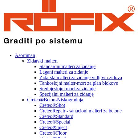
Asortiman
Zidarski malteri
Standardni malteri za zidanje
Lagani malteri za zidanje
Zidarski malteri za zidanje vidljivih zidova
Tankoslojni malter-mort za plan blokove
Srednjeslojni mort za zidanje
Specijalni malteri za zidanje
Creteo®Beton-Niskogradnja
Creteo®Shot
CreteoRepair - sanacioni malteri za betone
Creteo®Standard
Creteo®Special
Creteo®Inject
Creteo®Floor