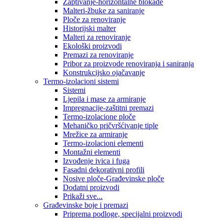
Zaptivanje-horizontalne blokade
Malteri-žbuke za saniranje
Ploče za renoviranje
Historijski malter
Malteri za renoviranje
Ekološki proizvodi
Premazi za renoviranje
Pribor za proizvode renoviranja i saniranja
Konstrukcijsko ojačavanje
Termo-izolacioni sistemi
Sistemi
Ljepila i mase za armiranje
Impregnacije-zaštitni premazi
Termo-izolacione ploče
Mehaničko pričvršćivanje tiple
Mrežice za armiranje
Termo-izolacioni elementi
Montažni elementi
Izvođenje ivica i fuga
Fasadni dekorativni profili
Nosive ploče-Građevinske ploče
Dodatni proizvodi
Prikaži sve...
Građevinske boje i premazi
Priprema podloge, specijalni proizvodi