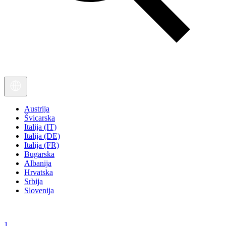
Austrija
Švicarska
Italija (IT)
Italija (DE)
Italija (FR)
Bugarska
Albanija
Hrvatska
Srbija
Slovenija
1