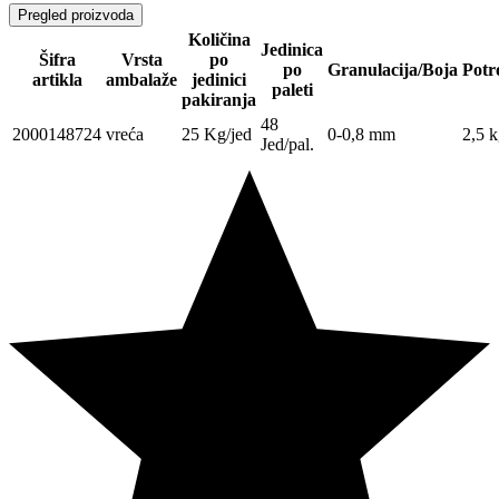
Pregled proizvoda
Količina
Jedinica
Šifra
Vrsta
po
po
Granulacija/Boja
Potr
artikla
ambalaže
jedinici
paleti
pakiranja
48
2000148724
vreća
25 Kg/jed
0-0,8 mm
2,5 
Jed/pal.