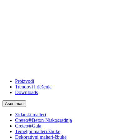
Proizvodi
Trendovi i rješenja
Downloads
Asortiman
Zidarski malteri
Creteo®Beton-Niskogradnja
Creteo®Gala
Temeljni malteri-žbuke
Dekorativni malteri-žbuke