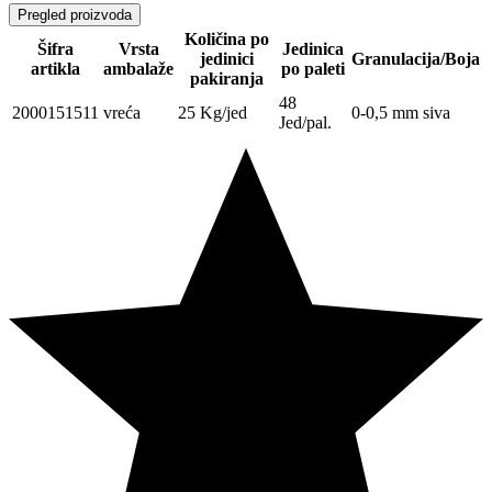
Pregled proizvoda
Količina po
Šifra
Vrsta
Jedinica
jedinici
Granulacija/Boja
artikla
ambalaže
po paleti
pakiranja
48
2000151511
vreća
25 Kg/jed
0-0,5 mm siva
Jed/pal.