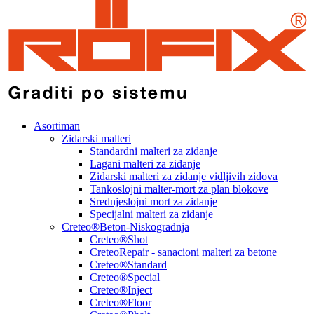
Asortiman
Zidarski malteri
Standardni malteri za zidanje
Lagani malteri za zidanje
Zidarski malteri za zidanje vidljivih zidova
Tankoslojni malter-mort za plan blokove
Srednjeslojni mort za zidanje
Specijalni malteri za zidanje
Creteo®Beton-Niskogradnja
Creteo®Shot
CreteoRepair - sanacioni malteri za betone
Creteo®Standard
Creteo®Special
Creteo®Inject
Creteo®Floor