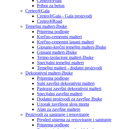
Creteo®Phalt
Pribor za beton
Creteo®Gala
Creteo®Gala - Gala proizvodi
Creteo®Road
Temeljni malteri-žbuke
Priprema podloge
Krečno-cementni malteri
Krečno-cementni lagani malteri
Gipsano-krečni temeljni malteri-žbuke
Gipsani malteri-žbuke
Termo-izolacioni malteri-žbuke
Specijalni temeljni malteri
Temeljni malteri - dodatni proizvodi
Dekorativni malteri-žbuke
Priprema podloge
Suhi završni dekorativni malteri
Pastozni završni dekorativni malteri
Specijalni završni malteri
Dodatni proizvodi za završne žbuke
Uzorak završnog sloja morta
Alati za završne maltere
Proizvodi za saniranje i renoviranje
Pregled sistema za renoviranje i saniranje
Priprema podloge