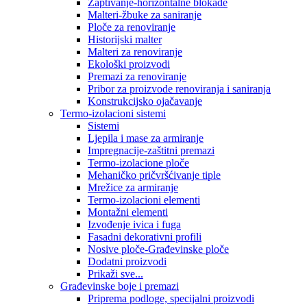
Zaptivanje-horizontalne blokade
Malteri-žbuke za saniranje
Ploče za renoviranje
Historijski malter
Malteri za renoviranje
Ekološki proizvodi
Premazi za renoviranje
Pribor za proizvode renoviranja i saniranja
Konstrukcijsko ojačavanje
Termo-izolacioni sistemi
Sistemi
Ljepila i mase za armiranje
Impregnacije-zaštitni premazi
Termo-izolacione ploče
Mehaničko pričvršćivanje tiple
Mrežice za armiranje
Termo-izolacioni elementi
Montažni elementi
Izvođenje ivica i fuga
Fasadni dekorativni profili
Nosive ploče-Građevinske ploče
Dodatni proizvodi
Prikaži sve...
Građevinske boje i premazi
Priprema podloge, specijalni proizvodi