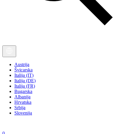
Austrija
Švicarska
Italija (IT)
Italija (DE)
Italija (FR)
Bugarska
Albanija
Hrvatska
Srbija
Slovenija
0