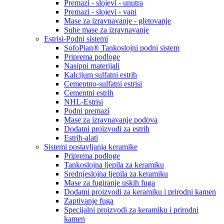
Premazi - slojevi - unutra
Premazi - slojevi - vani
Mase za izravnavanje - gletovanje
Suhe mase za izravnavanje
Estrisi-Podni sistemi
SofoPlan® Tankoslojni podni sistem
Priprema podloge
Nasipni materijali
Kalcijum sulfatni estrih
Cementno-sulfatni estrisi
Cementni estrih
NHL-Estrisi
Podni premazi
Mase za izravnavanje podova
Dodatni proizvodi za estrih
Estrih-alati
Sistemi postavljanja keramike
Priprema podloge
Tankoslojna ljepila za keramiku
Srednjeslojna ljepila za keramiku
Mase za fugiranje uskih fuga
Dodatni proizvodi za keramiku i prirodni kamen
Zaptivanje fuga
Specijalni proizvodi za keramiku i prirodni
kamen