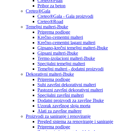
Creteo®Phalt
Pribor za beton
Creteo®Gala
Creteo®Gala - Gala proizvodi
Creteo®Road
Temeljni malteri-žbuke
Priprema podloge
Krečno-cementni malteri
Krečno-cementni lagani malteri
Gipsano-krečni temeljni malteri-žbuke
Gipsani malteri-žbuke
Termo-izolacioni malteri-žbuke
Specijalni temeljni malteri
Temeljni malteri - dodatni proizvodi
Dekorativni malteri-žbuke
Priprema podloge
Suhi završni dekorativni malteri
Pastozni završni dekorativni malteri
Specijalni završni malteri
Dodatni proizvodi za završne žbuke
Uzorak završnog sloja morta
Alati za završne maltere
Proizvodi za saniranje i renoviranje
Pregled sistema za renoviranje i saniranje
Priprema podloge