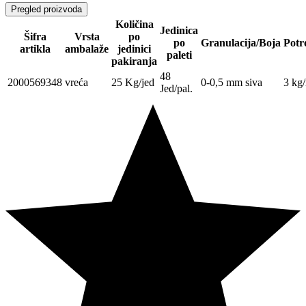
Pregled proizvoda
Količina
Jedinica
Šifra
Vrsta
po
po
Granulacija/Boja
Potr
artikla
ambalaže
jedinici
paleti
pakiranja
48
2000569348
vreća
25 Kg/jed
0-0,5 mm siva
3 kg
Jed/pal.