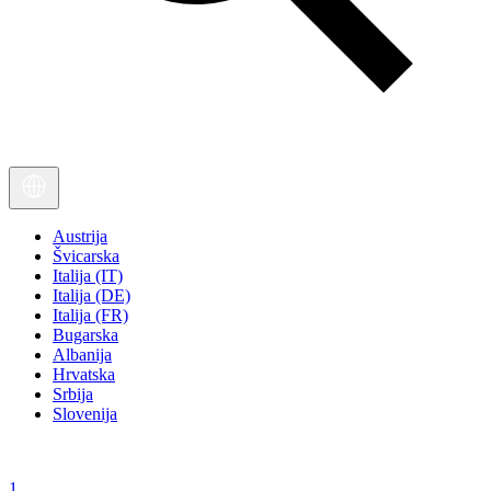
Austrija
Švicarska
Italija (IT)
Italija (DE)
Italija (FR)
Bugarska
Albanija
Hrvatska
Srbija
Slovenija
1