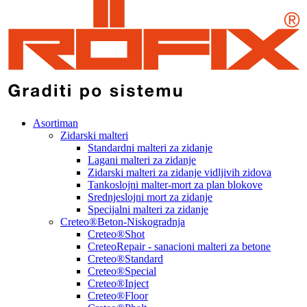
Asortiman
Zidarski malteri
Standardni malteri za zidanje
Lagani malteri za zidanje
Zidarski malteri za zidanje vidljivih zidova
Tankoslojni malter-mort za plan blokove
Srednjeslojni mort za zidanje
Specijalni malteri za zidanje
Creteo®Beton-Niskogradnja
Creteo®Shot
CreteoRepair - sanacioni malteri za betone
Creteo®Standard
Creteo®Special
Creteo®Inject
Creteo®Floor