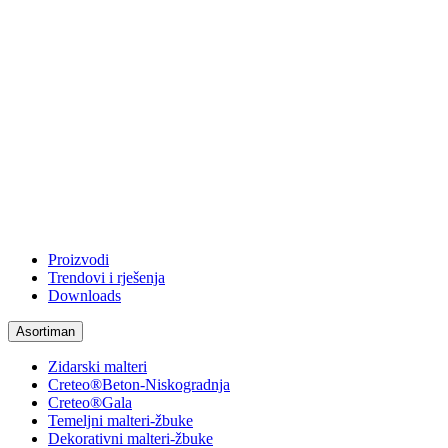
Proizvodi
Trendovi i rješenja
Downloads
Asortiman
Zidarski malteri
Creteo®Beton-Niskogradnja
Creteo®Gala
Temeljni malteri-žbuke
Dekorativni malteri-žbuke