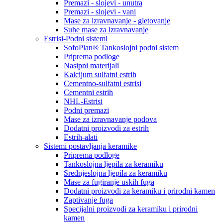
Premazi - slojevi - unutra
Premazi - slojevi - vani
Mase za izravnavanje - gletovanje
Suhe mase za izravnavanje
Estrisi-Podni sistemi
SofoPlan® Tankoslojni podni sistem
Priprema podloge
Nasipni materijali
Kalcijum sulfatni estrih
Cementno-sulfatni estrisi
Cementni estrih
NHL-Estrisi
Podni premazi
Mase za izravnavanje podova
Dodatni proizvodi za estrih
Estrih-alati
Sistemi postavljanja keramike
Priprema podloge
Tankoslojna ljepila za keramiku
Srednjeslojna ljepila za keramiku
Mase za fugiranje uskih fuga
Dodatni proizvodi za keramiku i prirodni kamen
Zaptivanje fuga
Specijalni proizvodi za keramiku i prirodni
kamen