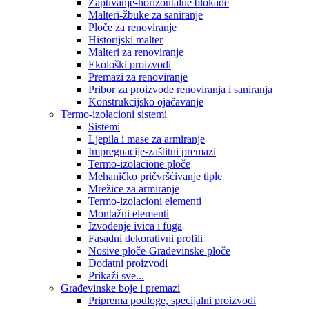
Zaptivanje-horizontalne blokade
Malteri-žbuke za saniranje
Ploče za renoviranje
Historijski malter
Malteri za renoviranje
Ekološki proizvodi
Premazi za renoviranje
Pribor za proizvode renoviranja i saniranja
Konstrukcijsko ojačavanje
Termo-izolacioni sistemi
Sistemi
Ljepila i mase za armiranje
Impregnacije-zaštitni premazi
Termo-izolacione ploče
Mehaničko pričvršćivanje tiple
Mrežice za armiranje
Termo-izolacioni elementi
Montažni elementi
Izvođenje ivica i fuga
Fasadni dekorativni profili
Nosive ploče-Građevinske ploče
Dodatni proizvodi
Prikaži sve...
Građevinske boje i premazi
Priprema podloge, specijalni proizvodi