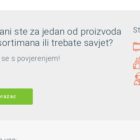
rani ste za jedan od proizvoda
S
ortimana ili trebate savjet?
 se s povjerenjem!
brazac