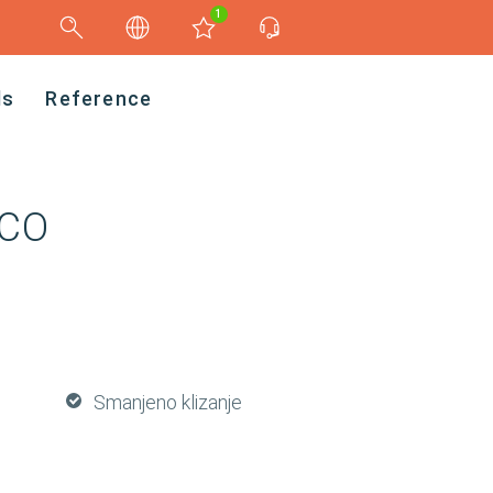
1
ds
Reference
ECO
Smanjeno klizanje