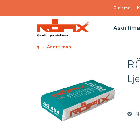
O nama
K
Asortim
Home
Asortiman
RÖ
Lj
N