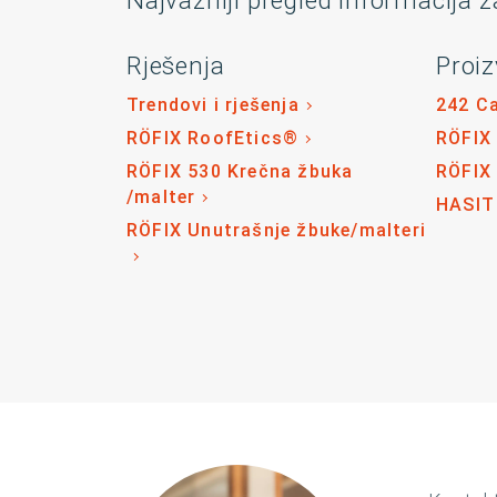
Najvažniji pregled informacija z
Rješenja
Proiz
Trendovi i rješenja
242 C
RÖFIX RoofEtics®
RÖFIX
RÖFIX 530 Krečna žbuka
RÖFIX
/malter
HASIT
RÖFIX Unutrašnje žbuke/malteri