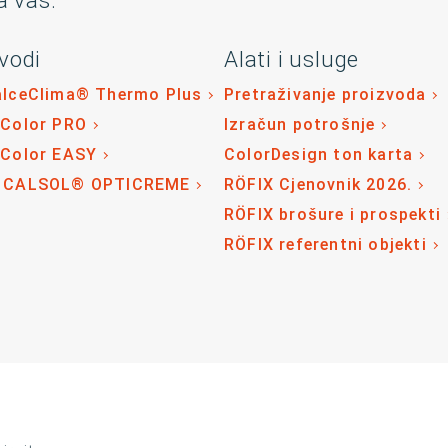
a vas:
vodi
Alati i usluge
alceClima® Thermo Plus
Pretraživanje proizvoda
 Color PRO
Izračun potrošnje
 Color EASY
ColorDesign ton karta
 CALSOL® OPTICREME
RÖFIX Cjenovnik 2026.
RÖFIX brošure i prospekti
RÖFIX referentni objekti