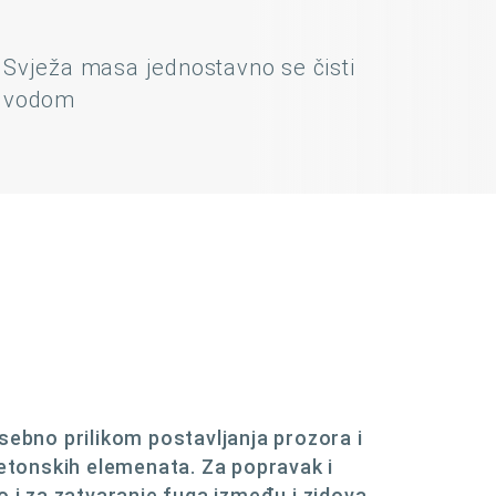
Svježa masa jednostavno se čisti
vodom
sebno prilikom postavljanja prozora i
betonskih elemenata. Za popravak i
o i za zatvaranje fuga između i zidova