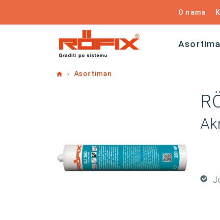
O nama
K
Asortim
Home
Asortiman
RÖ
Akr
J