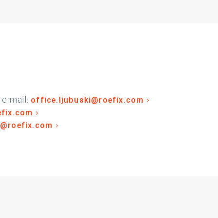
e-mail:
office.ljubuski@roefix.com
efix.com
r@roefix.com
dIn
 Instagram