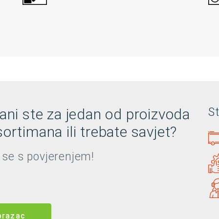
rani ste za jedan od proizvoda
S
ortimana ili trebate savjet?
 se s povjerenjem!
brazac