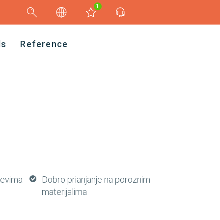
1
ds
Reference
ojevima
Dobro prianjanje na poroznim
materijalima