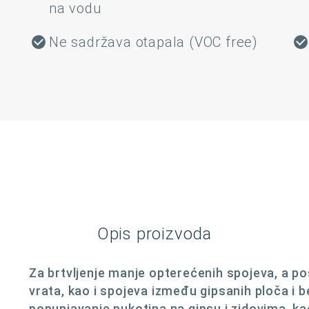
na vodu
Ne sadržava otapala (VOC free)
Opis proizvoda
Za brtvljenje manje opterećenih spojeva, a po
vrata, kao i spojeva između gipsanih ploča i 
popunjavanje pukotina na gipsu i zidovima, ka