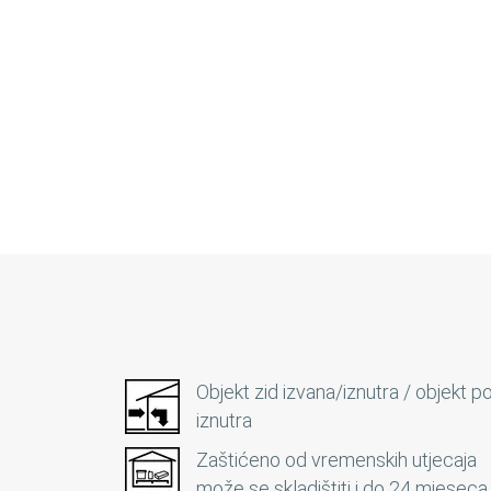
Objekt zid izvana/iznutra / objekt p
iznutra
Zaštićeno od vremenskih utjecaja
može se skladištiti i do 24 mjeseca.