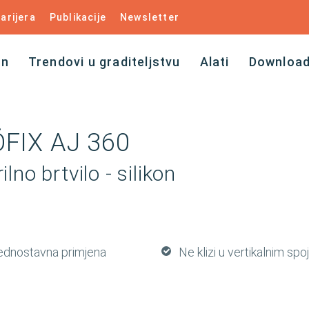
arijera
Publikacije
Newsletter
an
Trendovi u graditeljstvu
Alati
Downloa
FIX AJ 360
ilno brtvilo - silikon
ednostavna primjena
Ne klizi u vertikalnim sp