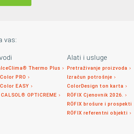
a vas:
vodi
Alati i usluge
alceClima® Thermo Plus
Pretraživanje proizvoda
 Color PRO
Izračun potrošnje
 Color EASY
ColorDesign ton karta
 CALSOL® OPTICREME
RÖFIX Cjenovnik 2026.
RÖFIX brošure i prospekti
RÖFIX referentni objekti