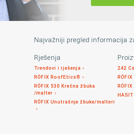
Najvažniji pregled informacija z
Rješenja
Proiz
Trendovi i rješenja
242 C
RÖFIX RoofEtics®
RÖFIX
RÖFIX 530 Krečna žbuka
RÖFIX
/malter
HASIT
RÖFIX Unutrašnje žbuke/malteri