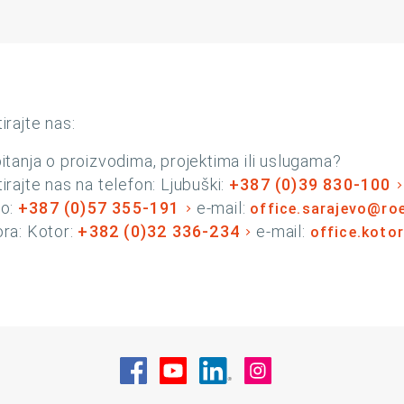
irajte nas:
itanja o proizvodima, projektima ili uslugama?
irajte nas na telefon: Ljubuški:
+387 (0)39 830-100
vo:
+387 (0)57 355-191
e-mail:
office.sarajevo@ro
ra: Kotor:
+382 (0)32 336-234
e-mail:
office.koto
Posjetite nas na Facebook
Posjetite nas na YouTube
Posjetite nas na Linke
Posjetite nas na