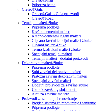
Creteo®Phalt
Pribor za beton
Creteo®Gala
Creteo®Gala - Gala proizvodi
Creteo®Road
Temeljni malteri-žbuke
Priprema podloge
Krečno-cementni malteri
Krečno-cementni lagani malteri
Gipsano-krečni temeljni malteri-žbuke
Gipsani malteri-žbuke
Termo-izolacioni malteri-žbuke
Specijalni temeljni malteri
Temeljni malteri - dodatni proizvodi
Dekorativni malteri-žbuke
Priprema podloge
Suhi završni dekorativni malteri
Pastozni završni dekorativni malteri
Specijalni završni malteri
Dodatni proizvodi za završne žbuke
Uzorak završnog sloja morta
Alati za završne maltere
Proizvodi za saniranje i renoviranje
Pregled sistema za renoviranje i saniranje
Priprema podloge