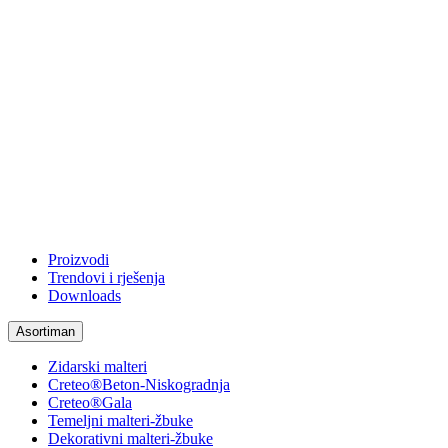
Proizvodi
Trendovi i rješenja
Downloads
Asortiman
Zidarski malteri
Creteo®Beton-Niskogradnja
Creteo®Gala
Temeljni malteri-žbuke
Dekorativni malteri-žbuke