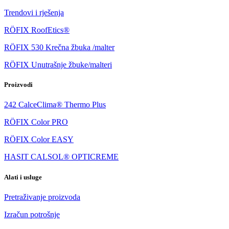
Trendovi i rješenja
RÖFIX RoofEtics®
RÖFIX 530 Krečna žbuka /malter
RÖFIX Unutrašnje žbuke/malteri
Proizvodi
242 CalceClima® Thermo Plus
RÖFIX Color PRO
RÖFIX Color EASY
HASIT CALSOL® OPTICREME
Alati i usluge
Pretraživanje proizvoda
Izračun potrošnje