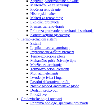
Zaptivanje-horizontalne blokade
Malteri-žbuke za saniranje
Ploče za renoviranje
Historijski malter
Malteri za renoviranje
Ekološki proizvodi
Premazi za renoviranje
Pribor za proizvode renoviranja i saniranja
Konstrukcijsko ojačavanje
Termo-izolacioni sistemi
Sistemi
Ljepila i mase za armiranje
Impregnacije-zaštitni premazi
Termo-izolacione ploče
Mehaničko pričvršćivanje tiple
Mrežice za armiranje
Termo-izolacioni elementi
Montažni elementi
Izvođenje ivica i fuga
Fasadni dekorativni profili
Nosive ploče-Građevinske ploče
Dodatni proizvodi
Prikaži sve...
Građevinske boje i premazi
Priprema podloge, specijalni proizvodi