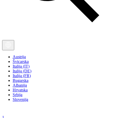
Austrija
Švicarska
Italija (IT)
Italija (DE)
Italija (FR)
Bugarska
Albanija
Hrvatska
Srbija
Slovenija
1