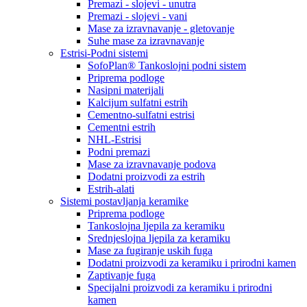
Premazi - slojevi - unutra
Premazi - slojevi - vani
Mase za izravnavanje - gletovanje
Suhe mase za izravnavanje
Estrisi-Podni sistemi
SofoPlan® Tankoslojni podni sistem
Priprema podloge
Nasipni materijali
Kalcijum sulfatni estrih
Cementno-sulfatni estrisi
Cementni estrih
NHL-Estrisi
Podni premazi
Mase za izravnavanje podova
Dodatni proizvodi za estrih
Estrih-alati
Sistemi postavljanja keramike
Priprema podloge
Tankoslojna ljepila za keramiku
Srednjeslojna ljepila za keramiku
Mase za fugiranje uskih fuga
Dodatni proizvodi za keramiku i prirodni kamen
Zaptivanje fuga
Specijalni proizvodi za keramiku i prirodni
kamen