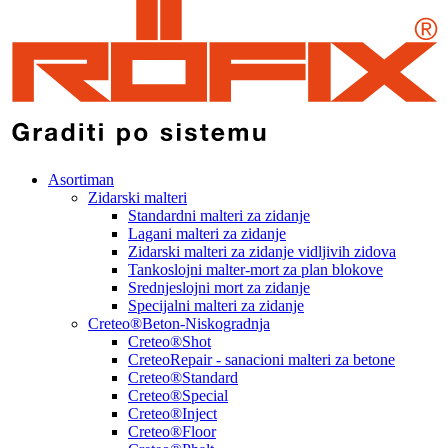
Asortiman
Zidarski malteri
Standardni malteri za zidanje
Lagani malteri za zidanje
Zidarski malteri za zidanje vidljivih zidova
Tankoslojni malter-mort za plan blokove
Srednjeslojni mort za zidanje
Specijalni malteri za zidanje
Creteo®Beton-Niskogradnja
Creteo®Shot
CreteoRepair - sanacioni malteri za betone
Creteo®Standard
Creteo®Special
Creteo®Inject
Creteo®Floor