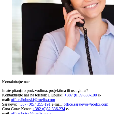
Kontaktirajte nas:
Imate pitanja o proizvodima, projektima ili uslugama?
Kontaktirajte nas na telefon: Ljubuški:
+387 (0)39 830-100
e-
mail:
office.ljubuski@roefix.com
Sarajevo:
+387 (0)57 355-191
e-mail:
office.sarajevo@roefix.com
Crna Gora: Kotor:
+382 (0)32 336-234
e-
mail:
office.kotor@roefix.com