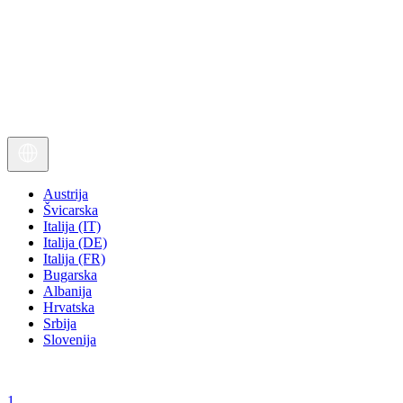
Austrija
Švicarska
Italija (IT)
Italija (DE)
Italija (FR)
Bugarska
Albanija
Hrvatska
Srbija
Slovenija
1