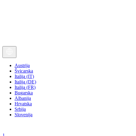
Austrija
Švicarska
Italija (IT)
Italija (DE)
Italija (FR)
Bugarska
Albanija
Hrvatska
Srbija
Slovenija
1