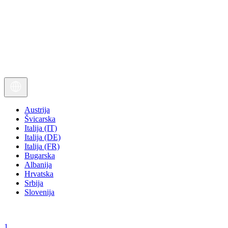
Austrija
Švicarska
Italija (IT)
Italija (DE)
Italija (FR)
Bugarska
Albanija
Hrvatska
Srbija
Slovenija
1