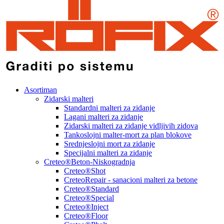
Asortiman
Zidarski malteri
Standardni malteri za zidanje
Lagani malteri za zidanje
Zidarski malteri za zidanje vidljivih zidova
Tankoslojni malter-mort za plan blokove
Srednjeslojni mort za zidanje
Specijalni malteri za zidanje
Creteo®Beton-Niskogradnja
Creteo®Shot
CreteoRepair - sanacioni malteri za betone
Creteo®Standard
Creteo®Special
Creteo®Inject
Creteo®Floor