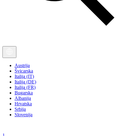
Austrija
Švicarska
Italija (IT)
Italija (DE)
Italija (FR)
Bugarska
Albanija
Hrvatska
Srbija
Slovenija
1