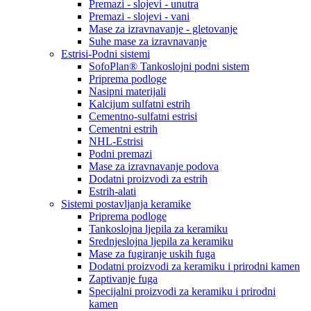
Premazi - slojevi - unutra
Premazi - slojevi - vani
Mase za izravnavanje - gletovanje
Suhe mase za izravnavanje
Estrisi-Podni sistemi
SofoPlan® Tankoslojni podni sistem
Priprema podloge
Nasipni materijali
Kalcijum sulfatni estrih
Cementno-sulfatni estrisi
Cementni estrih
NHL-Estrisi
Podni premazi
Mase za izravnavanje podova
Dodatni proizvodi za estrih
Estrih-alati
Sistemi postavljanja keramike
Priprema podloge
Tankoslojna ljepila za keramiku
Srednjeslojna ljepila za keramiku
Mase za fugiranje uskih fuga
Dodatni proizvodi za keramiku i prirodni kamen
Zaptivanje fuga
Specijalni proizvodi za keramiku i prirodni
kamen