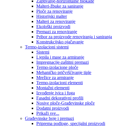
Zaptivanje-horizontalne blokade
Malteri-žbuke za saniranje
Ploče za renoviranje
Historijski malter
Malteri za renoviranje
Ekološki proizvodi
Premazi za renoviranje
Pribor za proizvode renoviranja i saniranja
Konstrukcijsko ojačavanje
Termo-izolacioni sistemi
Sistemi
Ljepila i mase za armiranje
Impregnacije-zaštitni premazi
Termo-izolacione ploče
Mehaničko pričvršćivanje tiple
Mrežice za armiranje
Termo-izolacioni elementi
Montažni elementi
Izvođenje ivica i fuga
Fasadni dekorativni profili
Nosive ploče-Građevinske ploče
Dodatni proizvodi
Prikaži sve...
Građevinske boje i premazi
Priprema podloge, specijalni proizvodi