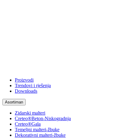
Proizvodi
Trendovi i rješenja
Downloads
Asortiman
Zidarski malteri
Creteo®Beton-Niskogradnja
Creteo®Gala
Temeljni malteri-žbuke
Dekorativni malteri-žbuke