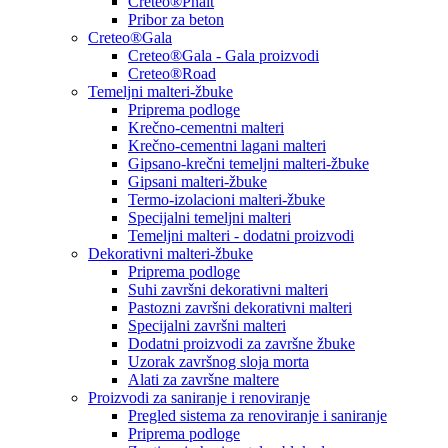
Creteo®Phalt
Pribor za beton
Creteo®Gala
Creteo®Gala - Gala proizvodi
Creteo®Road
Temeljni malteri-žbuke
Priprema podloge
Krečno-cementni malteri
Krečno-cementni lagani malteri
Gipsano-krečni temeljni malteri-žbuke
Gipsani malteri-žbuke
Termo-izolacioni malteri-žbuke
Specijalni temeljni malteri
Temeljni malteri - dodatni proizvodi
Dekorativni malteri-žbuke
Priprema podloge
Suhi završni dekorativni malteri
Pastozni završni dekorativni malteri
Specijalni završni malteri
Dodatni proizvodi za završne žbuke
Uzorak završnog sloja morta
Alati za završne maltere
Proizvodi za saniranje i renoviranje
Pregled sistema za renoviranje i saniranje
Priprema podloge