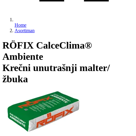
Home
Asortiman
RÖFIX CalceClima®
Ambiente
Krečni unutrašnji malter/
žbuka