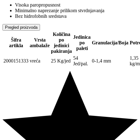
Visoka paropropusnost
Minimalno naprezanje prilikom stvrdnjavanja
Bez hidrofobnih sredstava
Pregled proizvoda
Količina
Jedinica
Šifra
Vrsta
po
po
Granulacija/Boja
Potr
artikla
ambalaže
jedinici
paleti
pakiranja
54
1,35
2000151333
vreća
25 Kg/jed
0-1,4 mm
Jed/pal.
kg/m