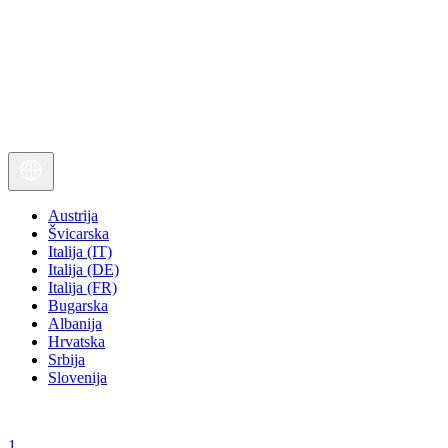
Austrija
Švicarska
Italija (IT)
Italija (DE)
Italija (FR)
Bugarska
Albanija
Hrvatska
Srbija
Slovenija
1