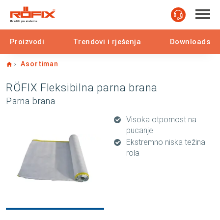
Proizvodi
Trendovi i rješenja
Downloads
Home
Asortiman
RÖFIX Fleksibilna parna brana
Parna brana
Visoka otpornost na
pucanje
Ekstremno niska težina
rola