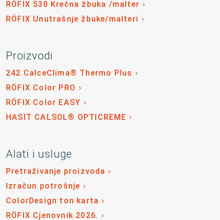
RÖFIX 530 Krečna žbuka /malter
RÖFIX Unutrašnje žbuke/malteri
Proizvodi
242 CalceClima® Thermo Plus
RÖFIX Color PRO
RÖFIX Color EASY
HASIT CALSOL® OPTICREME
Alati i usluge
Pretraživanje proizvoda
Izračun potrošnje
ColorDesign ton karta
RÖFIX Cjenovnik 2026.