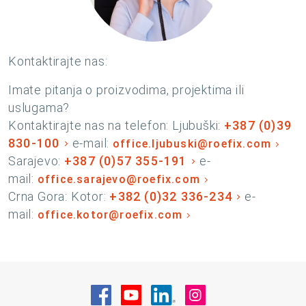
Kontaktirajte nas:
Imate pitanja o proizvodima, projektima ili
uslugama?
Kontaktirajte nas na telefon: Ljubuški:
+387 (0)39
830-100
e-mail:
office.ljubuski@roefix.com
Sarajevo:
+387 (0)57 355-191
e-
mail:
office.sarajevo@roefix.com
Crna Gora: Kotor:
+382 (0)32 336-234
e-
mail:
office.kotor@roefix.com
Posjetite nas na Facebook
Posjetite nas na YouTube
Posjetite nas na Linke
Posjetite nas na