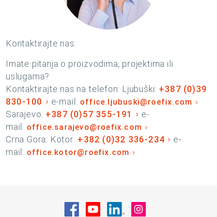
Kontaktirajte nas:
Imate pitanja o proizvodima, projektima ili
uslugama?
Kontaktirajte nas na telefon: Ljubuški:
+387 (0)39
830-100
e-mail:
office.ljubuski@roefix.com
Sarajevo:
+387 (0)57 355-191
e-
mail:
office.sarajevo@roefix.com
Crna Gora: Kotor:
+382 (0)32 336-234
e-
mail:
office.kotor@roefix.com
Posjetite nas na Facebook
Posjetite nas na YouTube
Posjetite nas na Linke
Posjetite nas na