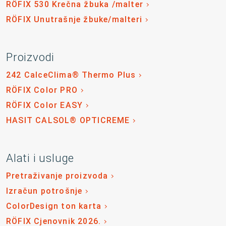
RÖFIX 530 Krečna žbuka /malter
RÖFIX Unutrašnje žbuke/malteri
Proizvodi
242 CalceClima® Thermo Plus
RÖFIX Color PRO
RÖFIX Color EASY
HASIT CALSOL® OPTICREME
Alati i usluge
Pretraživanje proizvoda
Izračun potrošnje
ColorDesign ton karta
RÖFIX Cjenovnik 2026.