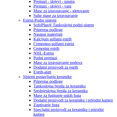
Premazi - slojevi - unutra
Premazi - slojevi - vani
Mase za izravnavanje - gletovanje
Suhe mase za izravnavanje
Estrisi-Podni sistemi
SofoPlan® Tankoslojni podni sistem
Priprema podloge
Nasipni materijali
Kalcijum sulfatni estrih
Cementno-sulfatni estrisi
Cementni estrih
NHL-Estrisi
Podni premazi
Mase za izravnavanje podova
Dodatni proizvodi za estrih
Estrih-alati
Sistemi postavljanja keramike
Priprema podloge
Tankoslojna ljepila za keramiku
Srednjeslojna ljepila za keramiku
Mase za fugiranje uskih fuga
Dodatni proizvodi za keramiku i prirodni kamen
Zaptivanje fuga
Specijalni proizvodi za keramiku i prirodni
kamen