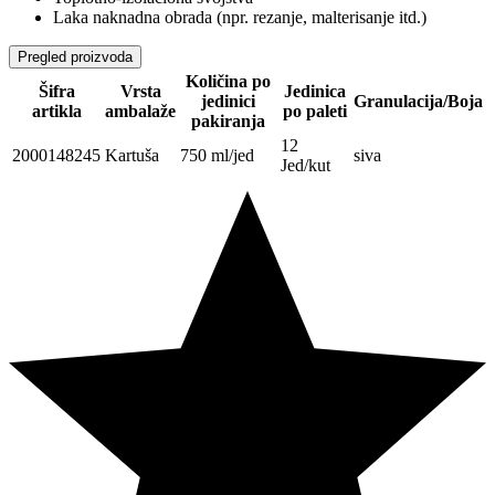
Laka naknadna obrada (npr. rezanje, malterisanje itd.)
Pregled proizvoda
Količina po
Šifra
Vrsta
Jedinica
jedinici
Granulacija/Boja
artikla
ambalaže
po paleti
pakiranja
12
2000148245
Kartuša
750 ml/jed
siva
Jed/kut