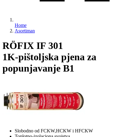
Home
Asortiman
RÖFIX IF 301
1K-pištoljska pjena za
popunjavanje B1
Slobodno od FCKW,HCKW i HFCKW
Toplotno-izolaciona svojstva