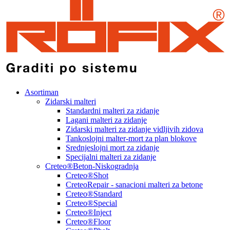
Asortiman
Zidarski malteri
Standardni malteri za zidanje
Lagani malteri za zidanje
Zidarski malteri za zidanje vidljivih zidova
Tankoslojni malter-mort za plan blokove
Srednjeslojni mort za zidanje
Specijalni malteri za zidanje
Creteo®Beton-Niskogradnja
Creteo®Shot
CreteoRepair - sanacioni malteri za betone
Creteo®Standard
Creteo®Special
Creteo®Inject
Creteo®Floor