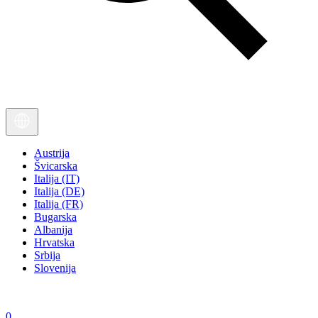
Austrija
Švicarska
Italija (IT)
Italija (DE)
Italija (FR)
Bugarska
Albanija
Hrvatska
Srbija
Slovenija
0