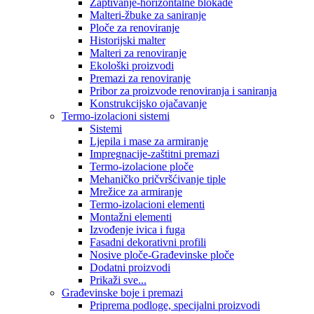
Zaptivanje-horizontalne blokade
Malteri-žbuke za saniranje
Ploče za renoviranje
Historijski malter
Malteri za renoviranje
Ekološki proizvodi
Premazi za renoviranje
Pribor za proizvode renoviranja i saniranja
Konstrukcijsko ojačavanje
Termo-izolacioni sistemi
Sistemi
Ljepila i mase za armiranje
Impregnacije-zaštitni premazi
Termo-izolacione ploče
Mehaničko pričvršćivanje tiple
Mrežice za armiranje
Termo-izolacioni elementi
Montažni elementi
Izvođenje ivica i fuga
Fasadni dekorativni profili
Nosive ploče-Građevinske ploče
Dodatni proizvodi
Prikaži sve...
Građevinske boje i premazi
Priprema podloge, specijalni proizvodi