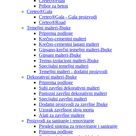
Creteo®Phalt
Pribor za beton
Creteo®Gala
Creteo®Gala - Gala proizvodi
Creteo®Road
Temeljni malteri-žbuke
Priprema podloge
Krečno-cementni malteri
Krečno-cementni lagani malteri
Gipsano-krečni temeljni malteri-žbuke
Gipsani malteri-žbuke
Termo-izolacioni malteri-žbuke
Specijalni temeljni malteri
Temeljni malteri - dodatni proizvodi
Dekorativni malteri-žbuke
Priprema podloge
Suhi završni dekorativni malteri
Pastozni završni dekorativni malteri
Specijalni završni malteri
Dodatni proizvodi za završne žbuke
Uzorak završnog sloja morta
Alati za završne maltere
Proizvodi za saniranje i renoviranje
Pregled sistema za renoviranje i saniranje
Priprema podloge