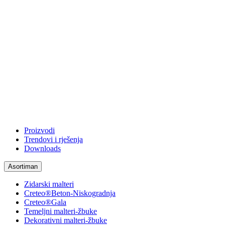
Proizvodi
Trendovi i rješenja
Downloads
Asortiman
Zidarski malteri
Creteo®Beton-Niskogradnja
Creteo®Gala
Temeljni malteri-žbuke
Dekorativni malteri-žbuke