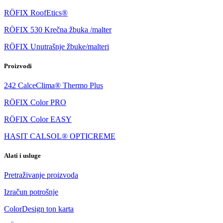
RÖFIX RoofEtics®
RÖFIX 530 Krečna žbuka /malter
RÖFIX Unutrašnje žbuke/malteri
Proizvodi
242 CalceClima® Thermo Plus
RÖFIX Color PRO
RÖFIX Color EASY
HASIT CALSOL® OPTICREME
Alati i usluge
Pretraživanje proizvoda
Izračun potrošnje
ColorDesign ton karta