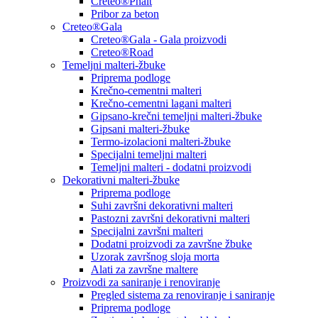
Creteo®Phalt
Pribor za beton
Creteo®Gala
Creteo®Gala - Gala proizvodi
Creteo®Road
Temeljni malteri-žbuke
Priprema podloge
Krečno-cementni malteri
Krečno-cementni lagani malteri
Gipsano-krečni temeljni malteri-žbuke
Gipsani malteri-žbuke
Termo-izolacioni malteri-žbuke
Specijalni temeljni malteri
Temeljni malteri - dodatni proizvodi
Dekorativni malteri-žbuke
Priprema podloge
Suhi završni dekorativni malteri
Pastozni završni dekorativni malteri
Specijalni završni malteri
Dodatni proizvodi za završne žbuke
Uzorak završnog sloja morta
Alati za završne maltere
Proizvodi za saniranje i renoviranje
Pregled sistema za renoviranje i saniranje
Priprema podloge