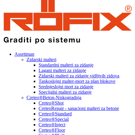
Asortiman
Zidarski malteri
Standardni malteri za zidanje
Lagani malteri za zidanje
Zidarski malteri za zidanje vidljivih zidova
Tankoslojni malter-mort za plan blokove
Srednjeslojni mort za zidanje
Specijalni malteri za zidanje
Creteo®Beton-Niskogradnja
Creteo®Shot
CreteoRepair - sanacioni malteri za betone
Creteo®Standard
Creteo®Special
Creteo®Inject
Creteo®Floor