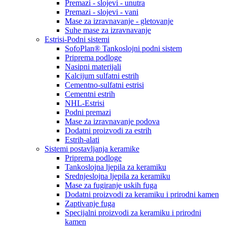
Premazi - slojevi - unutra
Premazi - slojevi - vani
Mase za izravnavanje - gletovanje
Suhe mase za izravnavanje
Estrisi-Podni sistemi
SofoPlan® Tankoslojni podni sistem
Priprema podloge
Nasipni materijali
Kalcijum sulfatni estrih
Cementno-sulfatni estrisi
Cementni estrih
NHL-Estrisi
Podni premazi
Mase za izravnavanje podova
Dodatni proizvodi za estrih
Estrih-alati
Sistemi postavljanja keramike
Priprema podloge
Tankoslojna ljepila za keramiku
Srednjeslojna ljepila za keramiku
Mase za fugiranje uskih fuga
Dodatni proizvodi za keramiku i prirodni kamen
Zaptivanje fuga
Specijalni proizvodi za keramiku i prirodni
kamen