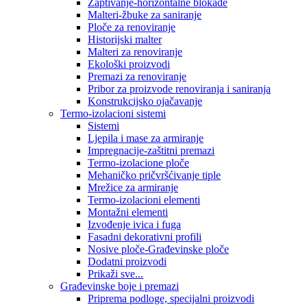
Zaptivanje-horizontalne blokade
Malteri-žbuke za saniranje
Ploče za renoviranje
Historijski malter
Malteri za renoviranje
Ekološki proizvodi
Premazi za renoviranje
Pribor za proizvode renoviranja i saniranja
Konstrukcijsko ojačavanje
Termo-izolacioni sistemi
Sistemi
Ljepila i mase za armiranje
Impregnacije-zaštitni premazi
Termo-izolacione ploče
Mehaničko pričvršćivanje tiple
Mrežice za armiranje
Termo-izolacioni elementi
Montažni elementi
Izvođenje ivica i fuga
Fasadni dekorativni profili
Nosive ploče-Građevinske ploče
Dodatni proizvodi
Prikaži sve...
Građevinske boje i premazi
Priprema podloge, specijalni proizvodi