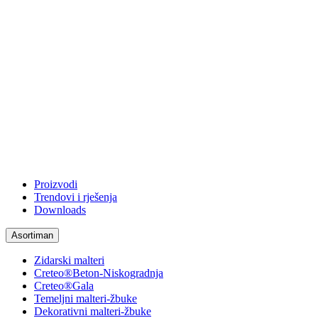
Proizvodi
Trendovi i rješenja
Downloads
Asortiman
Zidarski malteri
Creteo®Beton-Niskogradnja
Creteo®Gala
Temeljni malteri-žbuke
Dekorativni malteri-žbuke