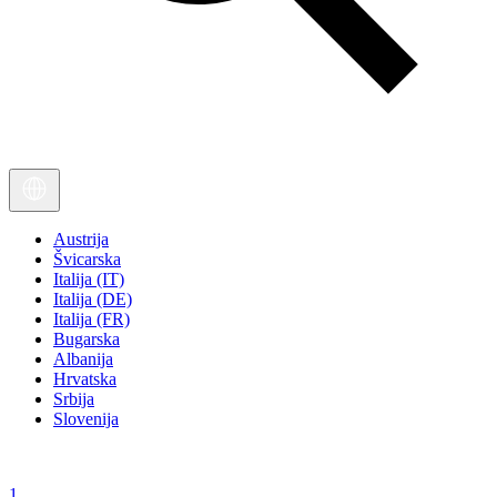
Austrija
Švicarska
Italija (IT)
Italija (DE)
Italija (FR)
Bugarska
Albanija
Hrvatska
Srbija
Slovenija
1