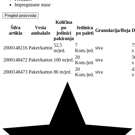
Impregnirane mase
Pregled proizvoda
Količina
Šifra
Vrsta
po
Jedinica
Granulacija/Boja
D
artikla
ambalaže
jedinici
po paleti
pakiranja
52,5
7
7
2000148216
Paket/karton
siva
m/jed.
Kom./jed.
x
20
5
2000148472
Paket/karton
100 m/jed.
siva
Kom./jed.
x
20
4
2000148473
Paket/karton
86 m/jed.
siva
Kom./jed.
x