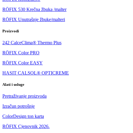
RÖFIX 530 Krečna žbuka /malter
RÖFIX Unutrašnje žbuke/malteri
Proizvodi
242 CalceClima® Thermo Plus
RÖFIX Color PRO
RÖFIX Color EASY
HASIT CALSOL® OPTICREME
Alati i usluge
Pretraživanje proizvoda
Izračun potrošnje
ColorDesign ton karta
RÖFIX Cjenovnik 2026.