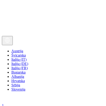
Austrija
Švicarska
Italija (IT)
Italija (DE)
Italija (FR)
Bugarska
Albanija
Hrvatska
Srbija
Slovenija
1